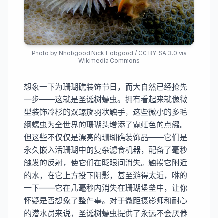
Photo by
Nhobgood Nick Hobgood
/
CC BY-SA 3.0
via
Wikimedia Commons
想象一下为珊瑚礁装饰节日，而大自然已经抢先
一步——这就是圣诞树蠕虫。拥有看起来就像微
型装饰冷杉的双螺旋羽状触手，这些微小的多毛
纲蠕虫为全世界的珊瑚头增添了霓虹色的点缀。
但这些不仅仅是漂亮的珊瑚礁装饰品——它们是
永久嵌入活珊瑚中的复杂滤食机器，配备了毫秒
触发的反射，使它们在眨眼间消失。触摸它附近
的水，在它上方投下阴影，甚至游得太近，咻的
一下——它在几毫秒内消失在珊瑚堡垒中，让你
怀疑是否想象了整件事。对于微距摄影师和耐心
的潜水员来说，圣诞树蠕虫提供了永远不会厌倦