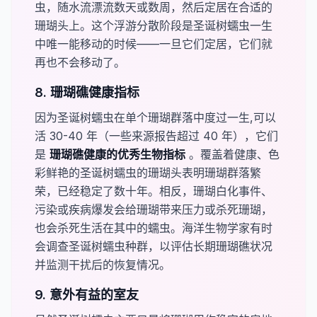
虫，随水流漂流数天或数周，然后定居在合适的
珊瑚头上。这个浮游分散阶段是圣诞树蠕虫一生
中唯一能移动的时候——一旦它们定居，它们就
再也不会移动了。
8. 珊瑚礁健康指标
因为圣诞树蠕虫在单个珊瑚群落中度过一生,可以
活 30-40 年（一些来源报告超过 40 年），它们
是
​珊瑚礁健康的优秀生物指标​
。覆盖着健康、色
彩鲜艳的圣诞树蠕虫的珊瑚头表明珊瑚群落繁
荣，已经稳定了数十年。相反，珊瑚白化事件、
污染或疾病爆发会给珊瑚带来压力或杀死珊瑚，
也会杀死生活在其中的蠕虫。海洋生物学家有时
会调查圣诞树蠕虫种群，以评估长期珊瑚礁状况
并监测干扰后的恢复情况。
9. 意外有益的室友