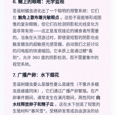
6. 鳃上的眼睛：光学监视
圣诞树蠕虫进化出了一个聪明的预警系统：它们
在
​触角上散布着光敏眼点​
。这些不是能够形成图
像的复杂眼睛，但它们在检测阴影和光线变化方
面非常有效——这正是发现接近的捕食者所需要
的。当鱼在头顶游过时，即使是短暂的阴影也会
触发蠕虫的超敏感光感受器，启动我们之前讨论
的闪电般的快速缩回。它本质上是通过鳃"看
到"，允许 360 度的阴影检测，而不需要集中的
视觉系统。
7. 广播产卵：水下烟花
圣诞树蠕虫要么是雄性要么是雌性（不像许多蠕
虫是雌雄同体），它们通过广播产卵繁殖。在产
卵事件期间，通常发生在满月期间，两性同时
​向
水柱释放卵子和精子云​
。这在水下创造了短暂的
生殖材料"暴风雪"。受精卵发育成自由游泳的幼