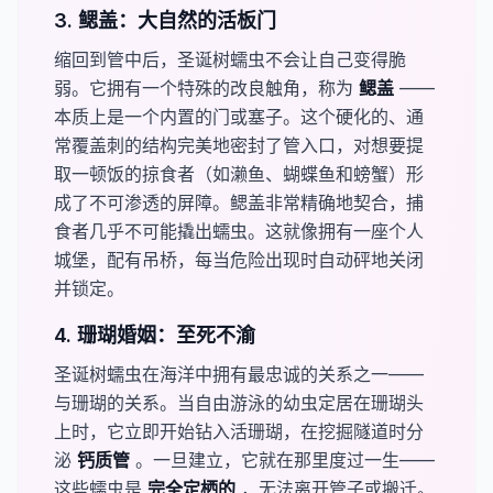
3. 鳃盖：大自然的活板门
缩回到管中后，圣诞树蠕虫不会让自己变得脆
弱。它拥有一个特殊的改良触角，称为
​鳃盖​
——
本质上是一个内置的门或塞子。这个硬化的、通
常覆盖刺的结构完美地密封了管入口，对想要提
取一顿饭的掠食者（如濑鱼、蝴蝶鱼和螃蟹）形
成了不可渗透的屏障。鳃盖非常精确地契合，捕
食者几乎不可能撬出蠕虫。这就像拥有一座个人
城堡，配有吊桥，每当危险出现时自动砰地关闭
并锁定。
4. 珊瑚婚姻：至死不渝
圣诞树蠕虫在海洋中拥有最忠诚的关系之一——
与珊瑚的关系。当自由游泳的幼虫定居在珊瑚头
上时，它立即开始钻入活珊瑚，在挖掘隧道时分
泌
​钙质管​
。一旦建立，它就在那里度过一生——
这些蠕虫是
​完全定栖的​
，无法离开管子或搬迁。