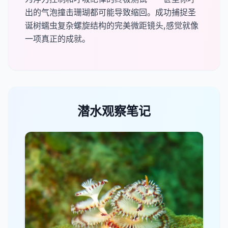
出的气泡撞击珊瑚都可能导致缩回。成功捕捉圣
诞树蠕虫复杂螺旋结构的完美微距镜头,感觉就像
一项真正的成就。
潜水观察笔记