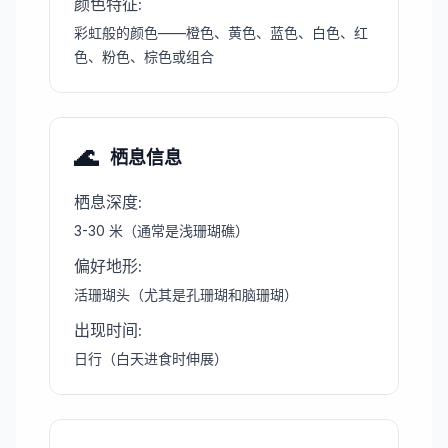
颜色特征
:
彩虹般的颜色——橙色、黄色、蓝色、白色、红
色、粉色、棕色或组合
🌊
栖息信息
栖息深度
:
3-30 米（通常是浅珊瑚礁）
偏好地形
:
活珊瑚头（尤其是孔珊瑚和脑珊瑚）
出现时间
:
日行（白天进食时伸展）