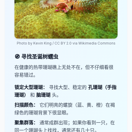
Photo by
Kevin King
/
CC BY 2.0
via Wikimedia Commons
🧭 寻找圣诞树蠕虫
在健康的热带珊瑚礁上无处不在，但不仔细看很
容易错过。
锁定大型珊瑚：
寻找大型、稳定的
​孔珊瑚（手指
珊瑚）
和
​脑珊瑚​
头。
​扫描颜色：
它们明亮的螺旋（蓝、黄、橙）在褐
绿色的珊瑚背景下很显眼。
​聚集群落：
通常成群出现；如果你看到一只，在
同一个珊瑚头上找找，通常还有几十只。