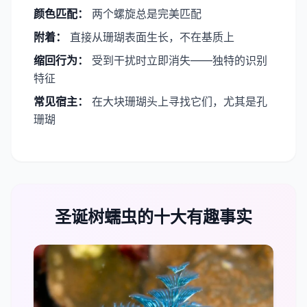
​颜色匹配：
两个螺旋总是完美匹配
​附着：
直接从珊瑚表面生长，不在基质上
​缩回行为：
受到干扰时立即消失——独特的识别
特征
​常见宿主：
在大块珊瑚头上寻找它们，尤其是孔
珊瑚
圣诞树蠕虫的十大有趣事实