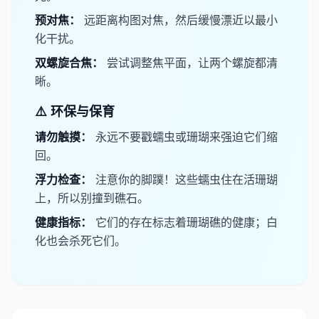
​预对焦：
远距离构图对焦，然后缓慢漂近以最小
化干扰。
​双螺旋合焦：
尝试调整焦平面，让两个螺旋都清
晰。
⚠️ 环保与保育
​请勿触摸：
永远不要戳蠕虫或珊瑚来强迫它们缩
回。
​浮力检查：
注意你的脚蹼！这些蠕虫住在活珊瑚
上，所以别撞到礁石。
​健康指标：
它们的存在标志着珊瑚礁的健康；白
化也会杀死它们。