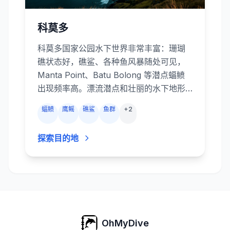
科莫多
科莫多国家公园水下世界非常丰富：珊瑚
礁状态好，礁鲨、各种鱼风暴随处可见，
Manta Point、Batu Bolong 等潜点蝠鲼
出现频率高。漂流潜点和壮丽的水下地形
带来超爽体验；喜欢微距和“看大货”的人都
蝠鲼
鹰鳐
礁鲨
鱼群
+
2
不会失望。有些潜店还提供2潜+科莫多龙
陆地游行程，可以在潜水之后感受一下史
探索目的地
前巨兽的魅力。
OhMyDive