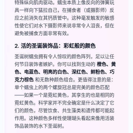
特殊纵向肌肉驱动。蠕虫本质上像反向的弹簧玩
具一样向下猛拉自己，在捕食者（或摄影师）反
应之前消失在其钙质管中。这种毫发触发的敏感
性使它们对水下摄影师来说非常令人沮丧，但在
避免被捕食方面非常有效。
2. 活的圣诞装饰品：彩虹般的颜色
圣诞树蠕虫拥有令人惊叹的颜色阵列，足以让任
何节日装饰者嫉妒。你可以找到生动的
​橙色、黄
色、电蓝色、明亮的白色、深红色、鲜粉色、巧
克力棕色​
和无数种颜色组合。更值得注意的是：
单个蠕虫上的两个螺旋冠总是完美的颜色匹配
——如果一个是霓虹黄色，其孪生的也是相同的
霓虹黄色。科学家并不完全确定是什么决定了它
们的颜色，尽管饮食、共生藻类和遗传都可能起
作用。这种颜色多样性使珊瑚头看起来像用活装
饰品装饰的水下圣诞树。