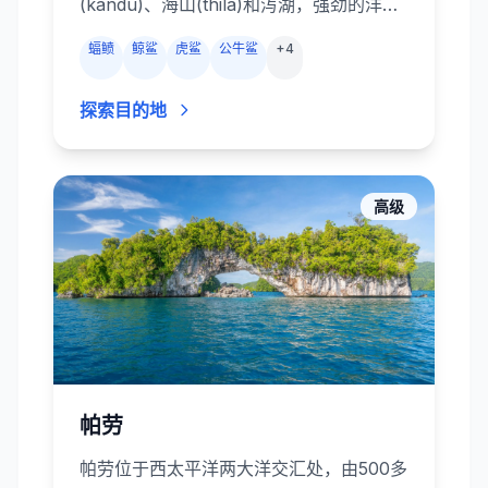
(kandu)、海山(thila)和泻湖，强劲的洋流
从色彩斑斓的珊瑚花园掠过，带来丰富的
蝠鲼
鲸鲨
虎鲨
公牛鲨
+
4
营养。蝠鲼、鲸鲨、礁鲨、杰克风暴、海
狼和各种礁鱼云集于此。船宿和度假村的
探索目的地
潜水中心会探索中部环礁的 Okobe
Thila、Kandooma Thila 等暗礁，芭环礁
和亚里环礁的蝠鲼清洁站，以及深南部富
瓦穆拉环礁的鲨鱼通道。潜水形式从平缓
高级
的珊瑚坡到紧张刺激的强流通道，堪称大
型远洋生物的乐园。
帕劳
帕劳位于西太平洋两大洋交汇处，由500多