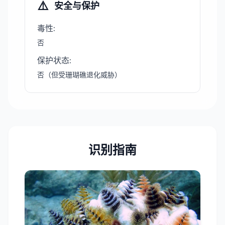
⚠️
安全与保护
毒性
:
否
保护状态
:
否（但受珊瑚礁退化威胁）
识别指南