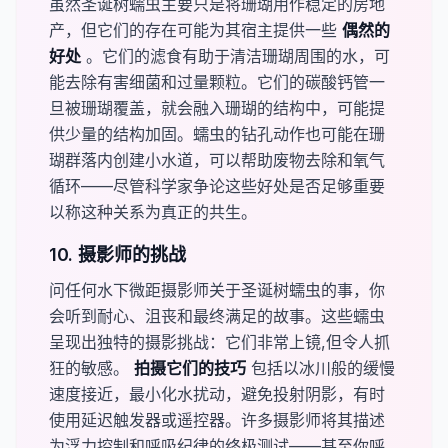
虽然圣诞树蠕虫主要只是将珊瑚用作稳定的房地
产，但它们的存在可能为其宿主提供一些
​偶然的
好处​
。它们的滤食有助于清洁珊瑚周围的水，可
能去除有害细菌和过量颗粒。它们的碳酸钙管一
旦被珊瑚覆盖，就会融入珊瑚的结构中，可能提
供少量的结构加固。蠕虫的钻孔动作也可能在珊
瑚群落内创建小水道，可以帮助废物去除和氧气
循环——尽管科学家争论这些好处是否足够重要
以称这种关系为真正的共生。
10. 摄影师的挑战
问任何水下微距摄影师关于圣诞树蠕虫的事，你
会听到耐心、沮丧和最终满足的故事。这些蠕虫
呈现出独特的摄影挑战：它们非常上镜,但令人抓
狂的敏感。
​拍摄它们的技巧
包括以冰川般的缓慢
速度接近，最小化水扰动，避免投射阴影，有时
使用延迟触发器或遥控器。许多摄影师将其描述
为浮力控制和呼吸纪律的终极测试——甚至你呼