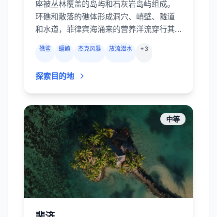
座被丛林覆盖的岛屿和石灰岩岛屿组成。
环礁和散落的礁体形成洞穴、峭壁、隧道
和水道，菲律宾海涌来的营养洋流穿行其
间，滋养了绚丽的硬珊瑚和软珊瑚，吸引
礁鲨
蝠鲼
杰克风暴
放流潜水
+
3
了成群的杰克、海狼和鲷鱼，以及众多大
型远洋生物。灰礁鲨和白鳍礁鲨在传奇的
探索目的地
蓝角巡游；蝠鲼在德国水道的清洁站来回
盘旋；乌隆水道让你在砗磲和玫瑰珊瑚上
方极速漂流。潜水间隙还可去水母湖与无
毒水母共泳，或探索被五彩海绵覆盖的二
中等
战船舰与飞机残骸。
斐济