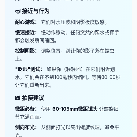
🤿 接近与行为
​耐心游戏：
它们对水压波和阴影极度敏感。
​慢速接近：
慢动作移动。任何突然的踢水或挥手
都会触发瞬间缩回。
​控制阴影：
调整位置，别让你的影子落在蠕虫
上。
"眨眼"测试：
如果你（轻轻地）在它们附近划
水，它们会在不到100毫秒内缩回。等待30-90秒
让它们重新出来。
📸 拍摄建议
​微距必备：
使用
60-105mm微距镜头​
让螺旋细
节充满画面。
​侧向布光：
从侧面打光以突出螺旋纹理，避免平
光。