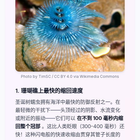
Photo by
TimSC
/
CC BY 4.0
via Wikimedia Commons
1. 珊瑚礁上最快的缩回速度
圣诞树蠕虫拥有海洋中最快的防御反射之一。在
最轻微的干扰下——头顶经过的阴影、水流变化
或附近的振动——它们可以
在不到 100 毫秒内缩
回整个冠部​
。这比人类眨眼（300-400 毫秒）还
快！这种闪电般的快速收缩由贯穿其管子长度的