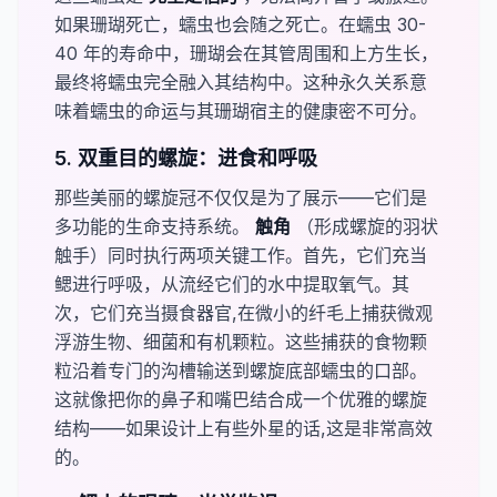
如果珊瑚死亡，蠕虫也会随之死亡。在蠕虫 30-
40 年的寿命中，珊瑚会在其管周围和上方生长，
最终将蠕虫完全融入其结构中。这种永久关系意
味着蠕虫的命运与其珊瑚宿主的健康密不可分。
5. 双重目的螺旋：进食和呼吸
那些美丽的螺旋冠不仅仅是为了展示——它们是
多功能的生命支持系统。
​触角​
（形成螺旋的羽状
触手）同时执行两项关键工作。首先，它们充当
鳃进行呼吸，从流经它们的水中提取氧气。其
次，它们充当摄食器官,在微小的纤毛上捕获微观
浮游生物、细菌和有机颗粒。这些捕获的食物颗
粒沿着专门的沟槽输送到螺旋底部蠕虫的口部。
这就像把你的鼻子和嘴巴结合成一个优雅的螺旋
结构——如果设计上有些外星的话,这是非常高效
的。