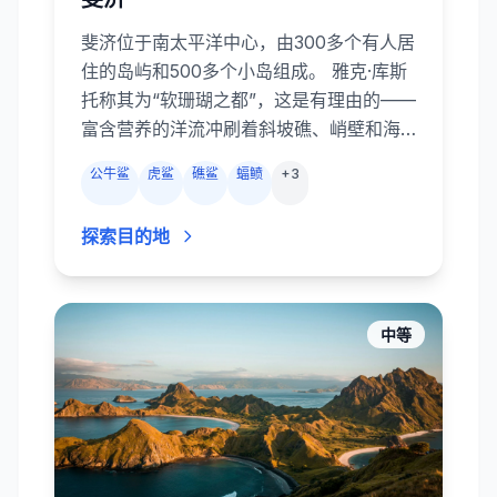
斐济位于南太平洋中心，由300多个有人居
住的岛屿和500多个小岛组成。 雅克·库斯
托称其为“软珊瑚之都”，这是有理由的——
富含营养的洋流冲刷着斜坡礁、峭壁和海
底山丘，绽放出粉、紫、橙和黄等色彩。
公牛鲨
虎鲨
礁鲨
蝠鲼
+
3
从 Somosomo 海峡绚烂的珊瑚花园与峭
壁，到贝加泻湖的鲨鱼潜，再到
探索目的地
Bligh Water 和 Koro Sea 远离人烟的通
道，斐济潜点丰富多样。 海狼、杰克和外
科鱼群在头顶巡游，蝠鲼、海龟、公牛鲨
以及偶尔出现的锤头鲨悠然掠过。 当地居
中等
民友好，岛屿氛围悠闲，使斐济既适合冒
险的船宿潜水，也适合度假村轻松潜水。