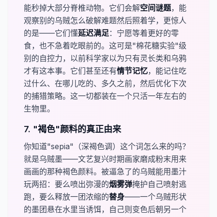
能秒掉大部分脊椎动物。它们会解​
​空间谜题
，能
观察别的乌贼怎么破解难题然后照着学，更惊人
的是——它们懂​
​延迟满足
：宁愿等着更好的零
食，也不急着吃眼前的。这可是"棉花糖实验"级
别的自控力，以前科学家以为只有灵长类和乌鸦
才有这本事。它们甚至还有​
​情节记忆
，能记住吃
过什么、在哪儿吃的、多久之前，然后优化下次
的捕猎策略。这一切都装在一个只活一年左右的
生物里。
7. "褐色"颜料的真正由来
你知道"sepia"（深褐色调）这个词怎么来的吗？
就是乌贼墨——文艺复兴时期画家磨成粉末用来
画画的那种褐色颜料。被逼急了的乌贼能用墨汁
玩两招：要么喷出弥漫的​
​烟雾弹
掩护自己喷射逃
跑，要么释放一团浓缩的​
​替身
——一个乌贼形状
的墨团悬在水里当诱饵，自己则变色后朝另一个