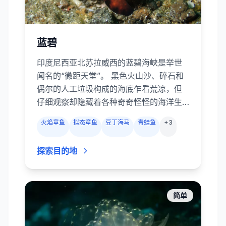
蓝碧
印度尼西亚北苏拉威西的蓝碧海峡是举世
闻名的“微距天堂”。 黑色火山沙、碎石和
偶尔的人工垃圾构成的海底乍看荒凉，但
仔细观察却隐藏着各种奇奇怪怪的海洋生
物：多毛和绘色躄鱼、艳丽的墨鱼、拟态
火焰章鱼
拟态章鱼
豆丁海马
青蛙鱼
+
3
章鱼和蓝环章鱼、华丽的幽灵海龙、小小
的豆丁海马、虾、蟹以及五彩斑斓的海蛞
探索目的地
蝓。 大多数潜点水浅且几乎无流，非常适
合微距摄影爱好者。除了偶尔几处色彩艳
丽的珊瑚礁外，蓝碧的精髓就是在黑沙中
寻宝。
简单