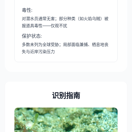
毒性
:
对潜水员通常无害；部分种类（如火焰乌贼）被
报道具毒性——仅观不扰
保护状态
:
多数未列为全球受胁；局部面临兼捕、栖息地丧
失与近岸污染压力
识别指南