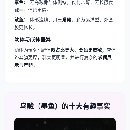
​章鱼：
无乌贼骨与体侧鳍，仅有八臂，无长摄食
触手，体形更圆。
​鱿鱼：
体形流线、具​
​三角鳍
，多为远洋型，外套
膜更修长。
幼体与成体差异
幼体为“缩小版”但​
​眼占比更大、变色更灵敏
；成体
外套膜更厚，乳突更明显，并进行复杂的​
​求偶展
示
与​
​产卵
。
乌贼（墨鱼）的十大有趣事实