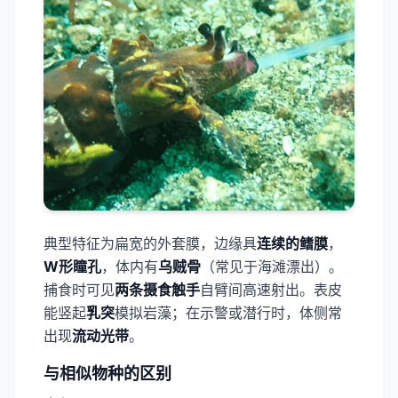
典型特征为扁宽的外套膜，边缘具​
连续的鳍膜
，
W形瞳孔​
，体内有
​乌贼骨​
（常见于海滩漂出）。
捕食时可见
​两条摄食触手​
自臂间高速射出。表皮
能竖起
​乳突​
模拟岩藻；在示警或潜行时，体侧常
出现
​流动光带​
。
与相似物种的区别