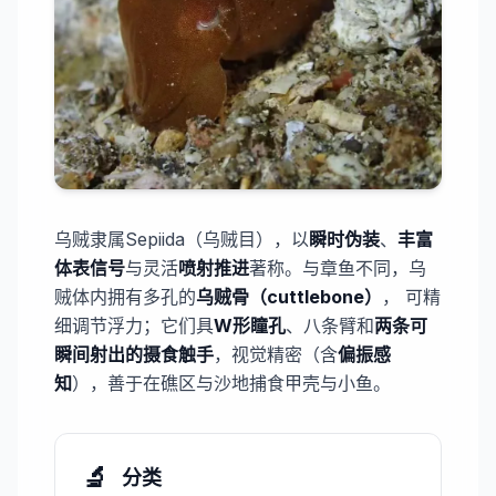
乌贼隶属Sepiida（乌贼目），以​
瞬时伪装
、
​丰富
体表信号​
与灵活
​喷射推进​
著称。与章鱼不同，乌
贼体内拥有多孔的
​乌贼骨（cuttlebone）
， 可精
细调节浮力；它们具​
W形瞳孔
、八条臂和​
​两条可
瞬间射出的摄食触手
，视觉精密（含​
​偏振感
知
），善于在礁区与沙地捕食甲壳与小鱼。
🔬
分类