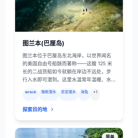
图兰本(巴厘岛)
图兰本位于巴厘岛东北海岸，以世界闻名
的美国自由号船骸而著称——这艘 125 米
长的二战货船如今就躺在岸边不远处，步
行入水即可潜到。这里水温常年温暖、水
流平缓，几乎所有潜点都可以从岸上入
wreck
微距潜水
淤泥潜水
海兔
+
1
水，新手老鸟都能轻松享受潜水乐趣。除
了自由号，图兰本还有色彩丰富的珊瑚花
探索目的地
园、黑沙微距潜点和壮观的火山岩壁。喜
欢微距的潜水员可以找到海蛞蝓、幽灵海
龙、拟态章鱼和豆丁海马，喜欢“大货”的则
有成群的竹鲷、隆头鹦哥鱼和偶尔出没的
简单