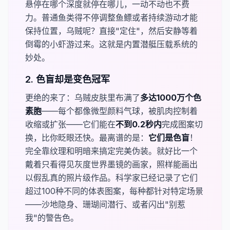
悬停在哪个深度就停在哪儿，一动不动也不费
力。普通鱼类得不停调整鱼鳔或者持续游动才能
保持位置，乌贼呢？直接"定住"，然后安静等着
倒霉的小虾游过来。这就是内置潜艇压载系统的
妙处。
2. 色盲却是变色冠军
更绝的来了：乌贼皮肤里布满了​
​多达1000万个色
素胞
——每个都像微型颜料气球，被肌肉控制着
收缩或扩张——它们能在​
​不到0.2秒内
完成图案切
换，比你眨眼还快。最离谱的是：
​它们是色盲​
！
完全靠纹理和明暗来搞定完美伪装。就好比一个
戴着只看得见灰度世界墨镜的画家，照样能画出
以假乱真的照片级作品。科学家已经记录了它们
超过100种不同的体表图案，每种都针对特定场景
——沙地隐身、珊瑚间潜行、或者闪出"别惹
我"的警告色。