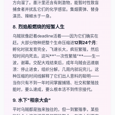
方向溜了。墨汁里还含有刺激物，能暂时性致盲
捕食者并扰乱它们的化学感官。集烟雾弹、替身
演员、辣椒水于一身。
8. 烈焰般燃烧的短暂人生
乌贼就像赶着deadline活着——因为它们确实在
赶。大部分物种把整个生命压缩进​
12到24个月
：
孵化时就发育完全，飞速长大，疯狂繁殖，然后
短时间内死去。这叫​**"一次性繁殖"**——生一
波，谢幕。交配大戏结束后，成年乌贼会迅速崩
溃：停止进食，组织分解，几周内就玩完儿。这
种压缩的时间线解释了它们出人意料的聪明——
当你只有不到一年时间掌握捕猎、社交和繁殖技
能时，要么速成，要么根本活不到传宗接代。
9. 水下"相亲大会"
平时乌贼都是独来独往的，但一到繁殖季，某些