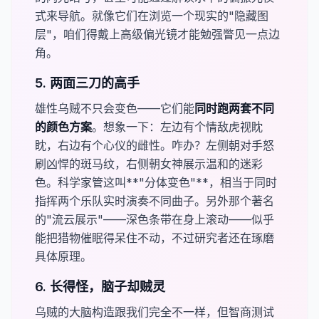
式来导航。就像它们在浏览一个现实的"隐藏图
层"，咱们得戴上高级偏光镜才能勉强瞥见一点边
角。
5. 两面三刀的高手
雄性乌贼不只会变色——它们能
​同时跑两套不同
的颜色方案​
。想象一下：左边有个情敌虎视眈
眈，右边有个心仪的雌性。咋办？左侧朝对手怒
刷凶悍的斑马纹，右侧朝女神展示温和的迷彩
色。科学家管这叫**"分体变色"**，相当于同时
指挥两个乐队实时演奏不同曲子。另外那个著名
的"流云展示"——深色条带在身上滚动——似乎
能把猎物催眠得呆住不动，不过研究者还在琢磨
具体原理。
6. 长得怪，脑子却贼灵
乌贼的大脑构造跟我们完全不一样，但智商测试