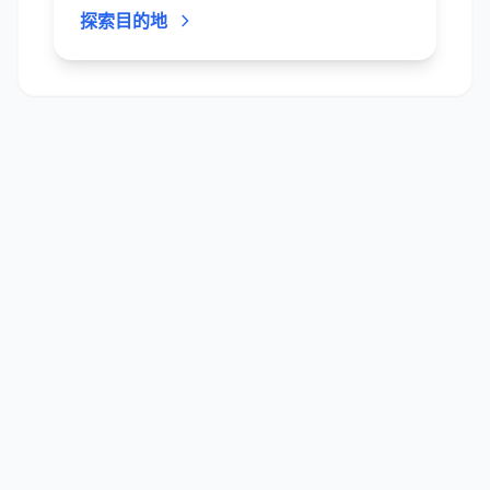
类。 在潜水时，几乎每一次都会遇到黑鳍
探索目的地
和白鳍礁鲨，巨型杰克和犬牙金枪鱼追逐
着成群的鞭毛鱼；地毯鲨、海龟、蝠鲼和
海豚也经常造访。 从鱼群密集的海角礁柱
到平静的海湾微距天堂，四王群岛的潜点
多样又精彩。浮出水面时，喀斯特石灰岩
岛和翡翠泻湖交织成梦幻般的景色。
OhMyDive