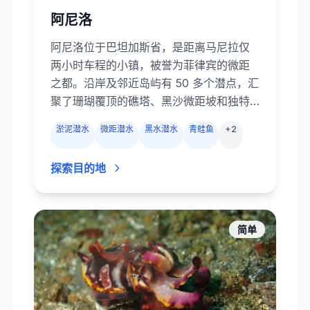
阿尼洛
阿尼洛位于巴坦加斯省，是距离马尼拉仅
两小时车程的小镇，被誉为菲律宾的微距
之都。沿岸及邻近岛屿有 50 多个潜点，汇
聚了珊瑚覆顶的礁塔、黑沙微距坡和独特
的黑水潜水。微距爱好者慕名而来，只为
淤泥潜水
微距潜水
黑水潜水
青蛙鱼
+
2
在 Secret Bay 与阿尼洛码头的淤泥中寻找
拟态章鱼、蓝环章鱼、神蛸、海马、幽灵
探索目的地
海龙、蛙鱼及数十种海蛞蝓。浅礁如
Twin Rocks 和 Cathedral 被软珊瑚覆
盖，礁鱼成群；较深的 Ligpo Island 则有
长满海扇的峭壁和偶尔的漂流。阿尼洛靠
简单
近马尼拉且全年开放，是菲律宾最方便的
“周末潜水圣地”。