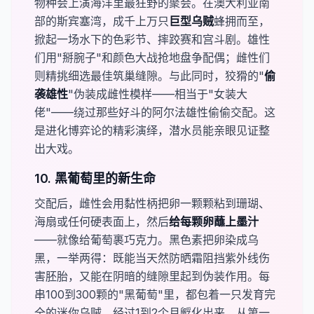
物种会上演海洋里最狂野的聚会。在澳大利亚南
部的斯宾塞湾，成千上万只​
​巨型乌贼
蜂拥而至，
掀起一场水下的色彩节、摔跤赛和宫斗剧。雄性
们用"掰腕子"和颜色大战抢地盘争配偶；雌性们
则精挑细选最佳筑巢缝隙。与此同时，狡猾的"
​偷
袭雄性​
"伪装成雌性模样——相当于"女装大
佬"——绕过那些好斗的阿尔法雄性偷偷交配。这
是进化博弈论的精彩演绎，潜水员能亲眼见证整
出大戏。
10. 黑葡萄里的新生命
交配后，雌性会用黏性柄把卵一颗颗粘到珊瑚、
海扇或任何硬表面上，然后
​给每颗卵蘸上墨汁
——就像给葡萄裹巧克力。黑色素把卵染成乌
黑，一举两得：既能当天然防晒霜阻挡紫外线伤
害胚胎，又能在阴暗的缝隙里起到伪装作用。每
串100到300颗的"黑葡萄"里，都包着一只发育完
全的迷你乌贼，经过1到2个月孵化出来，从第一