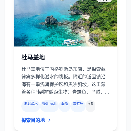
礁鲨。沿着十几公里的海岸线布满多样的
潜点，让你无需乘船远行就能体验世界级
沉船与微距潜水。
杜马盖地
杜马盖地位于内格罗斯岛东南，是探索菲
律宾多样化潜水的跳板。附近的道因镇沿
海有一串浅海保护区和黑沙斜坡，这里藏
着各种“怪物”微距生物：青蛙鱼、乌贼、拟
态章鱼、幽灵海龙、海马、海龙和海蛞蝓
淤泥潜水
微距潜水
海兔
青蛙鱼
+
5
等。人工轮胎和金字塔人工礁为海洋生物
提供额外栖息地。离岸不远的阿波岛拥有
探索目的地
壮观的硬软珊瑚墙和平台，常有成群的杰
克、海狼和悠游的绿海龟。还可以安排奥