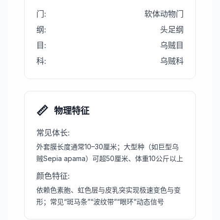
门
:
软体动物门
纲
:
头足纲
目
:
乌贼目
科
:
乌贼科
📏
物理特征
常见体长
:
外套膜长度通常10–30厘米；大型种（如巨型乌
贼Sepia apama）可超50厘米、体重10公斤以上
颜色特征
:
依赖色素胞、虹色层与皮乳突实现极速变色与变
形；常见“斑马条”“波纹带”“眼环”动态信号