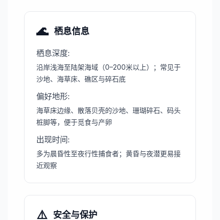
🌊
栖息信息
栖息深度
:
沿岸浅海至陆架海域（0–200米以上）；常见于
沙地、海草床、礁区与碎石底
偏好地形
:
海草床边缘、散落贝壳的沙地、珊瑚碎石、码头
桩脚等，便于觅食与产卵
出现时间
:
多为晨昏性至夜行性捕食者；黄昏与夜潜更易接
近观察
⚠️
安全与保护