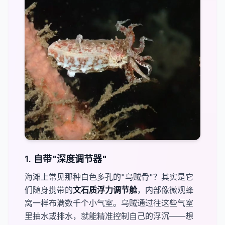
1. 自带"深度调节器"
海滩上常见那种白色多孔的"乌贼骨"？其实是它
们随身携带的​
文石质浮力调节舱
，内部像微观蜂
窝一样布满数千个小气室。乌贼通过往这些气室
里抽水或排水，就能精准控制自己的浮沉——想