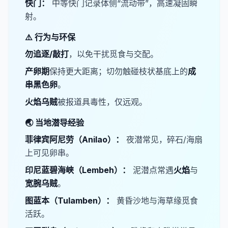
​快门：
中等快门记录体侧“流动带”，高速凝固瞬
射。
⚠️ 行为与环保
​勿追逐/敲打​
，以免干扰觅食与交配。
​产卵期​
保持更大距离；切勿触碰枝状基底上的
​成
串黑色卵​
。
​火焰乌贼​
被报道具毒性，仅远观。
🌏 当地潜导经验
​菲律宾阿尼劳（Anilao）：
夜潜常见，碎石/海扇
上可见卵串。
​印尼蓝碧海峡（Lembeh）：
泥潜点常遇​
​火焰
与​
宽腕乌贼
。
​图蓝本（Tulamben）：
黄昏沙地与海草缘觅食
活跃。