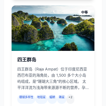
斯洛布鲸鲨或白沙市海豚观赏日游，甚至
前往邻岛锡基霍尔岛，杜马盖地完美结合
中等
了黑沙微距与经典珊瑚礁潜水。
四王群岛
四王群岛（Raja Ampat）位于印度尼西亚
西巴布亚的海角处，由 1,500 多个大小岛
屿组成，是“珊瑚大三角”的核心区域。 太
平洋洋流为浅海带来源源不断的营养，孕
育出全球最丰富的海洋生物多样性：这里
珊瑚多样性
地毯鲨
蝠鲼
礁鲨
+
2
有超过 550 种硬、软珊瑚和约 1,500 种鱼