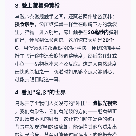
3. 脸上藏着弹簧枪
乌贼八条常规触手之间，还藏着两件秘密武器：
摄食触手​
，像压缩弹簧一样盘在眼睛下方的囊袋
里。猎物一进入射程，嘭！触手在
20毫秒内​
​弹射
而出，伸展到体长两倍。这加速度大约是
20个
G
，用慢镜头拍都会糊掉的那种快。棒状的触手尖
端在飞行途中还会旋转调整精度，然后黏住虾或
小鱼——猎物根本来不及反应。这是大自然速度
最快的杀招之一，夜潜时如果够幸运又够耐心，
就能亲眼目睹这一幕。
4. 看见"隐形"的世界
乌贼开了个我们人类没有的"外挂"：
​偏振光视觉​
。我们看颜色，它们看光波的方向——能看到正
常眼睛看不见的细节。这让它们能在复杂的礁石
背景中发现透明的玻璃虾，能读懂其他乌贼发出
的闪光暗号，甚至可能通过解读水下的偏振光模