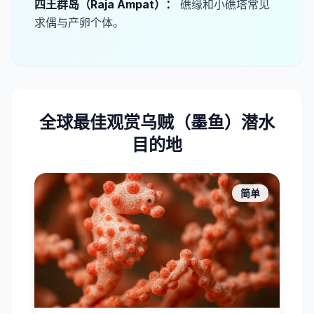
​四王群岛（Raja Ampat）：
礁缘和小礁塔常见
求偶与产卵个体。
全球最佳观赏乌贼（墨鱼）潜水
目的地
简单