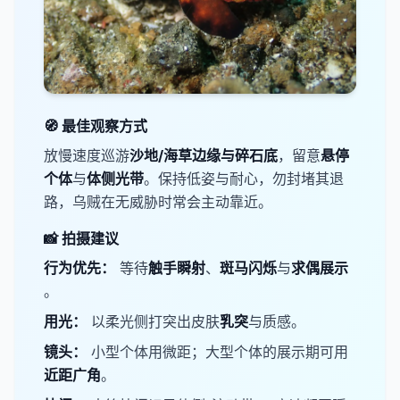
🧭 最佳观察方式
放慢速度巡游​
沙地/海草边缘与碎石底
，留意​
​悬停
个体
与​
​体侧光带
。保持低姿与耐心，勿封堵其退
路，乌贼在无威胁时常会主动靠近。
📸 拍摄建议
​行为优先：
等待​
​触手瞬射
、
​斑马闪烁​
与
​求偶展示​
。
​用光：
以柔光侧打突出皮肤​
​乳突
与质感。
​镜头：
小型个体用微距；大型个体的展示期可用​
近距广角
。