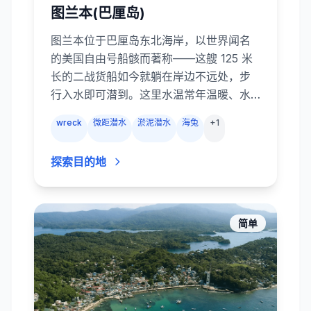
图兰本(巴厘岛)
图兰本位于巴厘岛东北海岸，以世界闻名
的美国自由号船骸而著称——这艘 125 米
长的二战货船如今就躺在岸边不远处，步
行入水即可潜到。这里水温常年温暖、水
流平缓，几乎所有潜点都可以从岸上入
wreck
微距潜水
淤泥潜水
海兔
+
1
水，新手老鸟都能轻松享受潜水乐趣。除
了自由号，图兰本还有色彩丰富的珊瑚花
探索目的地
园、黑沙微距潜点和壮观的火山岩壁。喜
欢微距的潜水员可以找到海蛞蝓、幽灵海
龙、拟态章鱼和豆丁海马，喜欢“大货”的则
有成群的竹鲷、隆头鹦哥鱼和偶尔出没的
简单
礁鲨。沿着十几公里的海岸线布满多样的
潜点，让你无需乘船远行就能体验世界级
沉船与微距潜水。