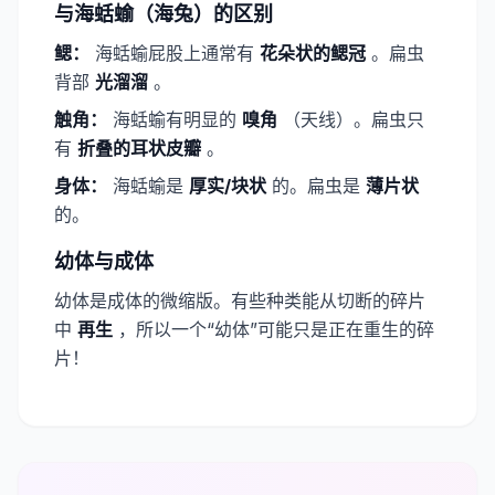
与海蛞蝓（海兔）的区别
​鳃：
海蛞蝓屁股上通常有
​花朵状的鳃冠​
。扁虫
背部
​光溜溜​
。
​触角：
海蛞蝓有明显的
​嗅角​
（天线）。扁虫只
有
​折叠的耳状皮瓣​
。
​身体：
海蛞蝓是
​厚实/块状​
的。扁虫是
​薄片状​
的。
幼体与成体
幼体是成体的微缩版。有些种类能从切断的碎片
中
​再生
，所以一个“幼体”可能只是正在重生的碎
片！