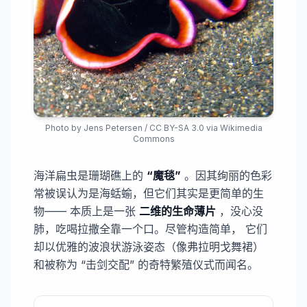
Photo by
Jens Petersen
/
CC BY-SA 3.0
via Wikimedia
Commons
海洋扁虫是珊瑚礁上的
“魔毯”
。因其绚丽的色彩
常被误认为是海蛞蝓，但它们其实是更简单的生
物—— 本质上是一张
​二维的生命薄片
，没心没
肺，吃喝拉撒全靠一个口。尽管构造简单， 它们
却以优雅的波浪状游泳姿态（像弗拉明戈舞裙）
和被称为 “击剑交配” 的奇特繁殖仪式而闻名。