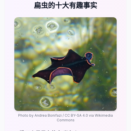
扁虫的十大有趣事实
Photo by
Andrea Bonifazi
/
CC BY-SA 4.0
via Wikimedia
Commons