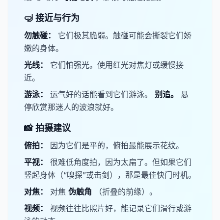
🤿 接近与行为
​勿触碰：
它们极其脆弱。触碰可能会撕裂它们娇
嫩的身体。
​光线：
它们怕强光。使用红光对焦灯或缓慢接
近。
​游泳：
运气好的话能看到它们游泳。
​别追。
悬
停欣赏那迷人的波浪就好。
📸 拍摄建议
​俯拍：
因为它们是平的，俯拍最能展示花纹。
​平视：
很难低角度拍，因为太扁了。但如果它们
竖起身体（“嗅探”或击剑），那是最佳快门时机。
​对焦：
对焦
​伪触角​
（折叠的前缘）。
​视频：
视频往往比照片好，能记录它们滑行或游