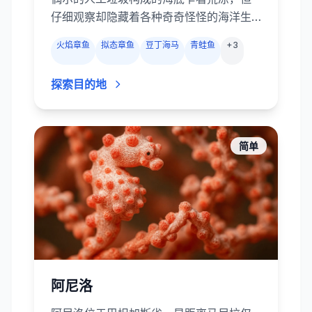
仔细观察却隐藏着各种奇奇怪怪的海洋生
物：多毛和绘色躄鱼、艳丽的墨鱼、拟态
火焰章鱼
拟态章鱼
豆丁海马
青蛙鱼
+
3
章鱼和蓝环章鱼、华丽的幽灵海龙、小小
的豆丁海马、虾、蟹以及五彩斑斓的海蛞
探索目的地
蝓。 大多数潜点水浅且几乎无流，非常适
合微距摄影爱好者。除了偶尔几处色彩艳
丽的珊瑚礁外，蓝碧的精髓就是在黑沙中
寻宝。
简单
阿尼洛