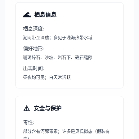
🌊
栖息信息
栖息深度
:
潮间带至深礁；多见于浅海热带水域
偏好地形
:
珊瑚碎石、沙坡、岩石下、礁石缝隙
出现时间
:
昼夜均可见；白天常活跃
⚠️
安全与保护
毒性
:
部分含有河豚毒素；许多是贝氏拟态（假装有
毒）