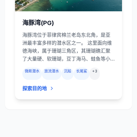
海豚湾(PG)
海豚湾位于菲律宾棉兰老岛东北角，是亚
洲最丰富多样的潜水区之一。 这里面向维
德海峡，属于珊瑚三角区，其珊瑚礁汇聚
了大量硬、软珊瑚，豆丁海马、蛙鱼等小
生物以及成群的杰克、偶尔出现的大型远
微距潜水
放流潜水
沉船
长尾鲨
+
3
洋鱼。 萨邦和小拉古纳附近有四十多个潜
点，从简单的家门口礁潜、浅水黑沙潜，
探索目的地
到潮流汹涌的峡谷和五彩斑斓的沉船，乘
船几分钟即可抵达。 水流受月相影响，满
月和新月期间的大潮会形成令人兴奋的放
流潜，而小潮时水流和缓，非常适合拍摄
微距。 海水全年保持温暖（27–30 °C），
能见度通常在15–30米，因此无论初学者还