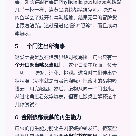
毒，却长得跟有毒的​
Phyllidiella pustulosa
​海蛞蝓
几乎一模一样，连黄黑豹纹都精准复刻。吃过亏
的鱼学会了躲开有毒海蛞蝓，结果无辜的冒牌货
也跟着沾光。这就是进化版的"照骗"，而且成功
率爆表。
5. 一个门进出所有事
这设计要是放在建筑界绝对被骂惨：扁虫只有​
​一
个开口既当嘴又当肛门
。这个口长在腹面，负责
一切——吃饭、消化、排泄。进食时它们伸出管
状咽喉（基本就是根吸管喉咙）把液化的猎物吸
进去，用完缩回。然后，废物从同一个门出来。
从进化角度看效率爆表，但要在饭桌上解释这事
儿你试试？
6. 金刚狼都羡慕的再生能力
扁虫的再生能力能让金刚狼嫉妒到发狂。把某些