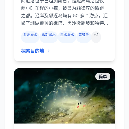
阿尼洛位于巴坦加斯省，是距离马尼拉仅
两小时车程的小镇，被誉为菲律宾的微距
之都。沿岸及邻近岛屿有 50 多个潜点，汇
聚了珊瑚覆顶的礁塔、黑沙微距坡和独特
的黑水潜水。微距爱好者慕名而来，只为
淤泥潜水
微距潜水
黑水潜水
青蛙鱼
+
2
在 Secret Bay 与阿尼洛码头的淤泥中寻找
拟态章鱼、蓝环章鱼、神蛸、海马、幽灵
探索目的地
海龙、蛙鱼及数十种海蛞蝓。浅礁如
Twin Rocks 和 Cathedral 被软珊瑚覆
盖，礁鱼成群；较深的 Ligpo Island 则有
长满海扇的峭壁和偶尔的漂流。阿尼洛靠
简单
近马尼拉且全年开放，是菲律宾最方便的
“周末潜水圣地”。