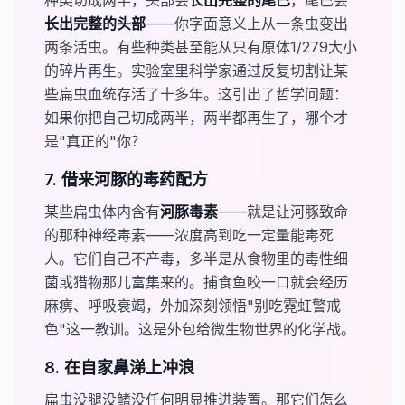
种类切成两半，头部会​
​长出完整的尾巴
，尾巴会​
长出完整的头部
——你字面意义上从一条虫变出
两条活虫。有些种类甚至能从只有原体1/279大小
的碎片再生。实验室里科学家通过反复切割让某
些扁虫血统存活了十多年。这引出了哲学问题：
如果你把自己切成两半，两半都再生了，哪个才
是"真正的"你？
7. 借来河豚的毒药配方
某些扁虫体内含有​
​河豚毒素
——就是让河豚致命
的那种神经毒素——浓度高到吃一定量能毒死
人。它们自己不产毒，多半是从食物里的毒性细
菌或猎物那儿富集来的。捕食鱼咬一口就会经历
麻痹、呼吸衰竭，外加深刻领悟"别吃霓虹警戒
色"这一教训。这是外包给微生物世界的化学战。
8. 在自家鼻涕上冲浪
扁虫没腿没鳍没任何明显推进装置。那它们怎么