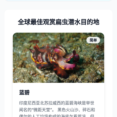
全球最佳观赏扁虫潜水目的地
简单
蓝碧
印度尼西亚北苏拉威西的蓝碧海峡是举世
闻名的“微距天堂”。 黑色火山沙、碎石和
偶尔的人工垃圾构成的海底乍看荒凉，但