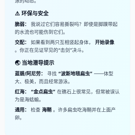
泳的动态。
⚠️ 环保与安全
​脆弱：
我说过它们容易撕裂吗？即使是脚蹼带起
的水流也可能伤到它们。
​交配：
如果看到两只互相竖起身体，
​开始录像​
。你正在见证罕见的“击剑”决斗。
🌏 当地潜导提示
​蓝碧/阿尼劳：
寻找
“波斯地毯扁虫”
——体型
大、极美，而且经常游泳。
​红海：
“金点扁虫”
在礁石上很常见，但常被误认
为是海蛞蝓。
​通用：
检查
​海鞘
。许多扁虫吃海鞘并在上面产
卵。