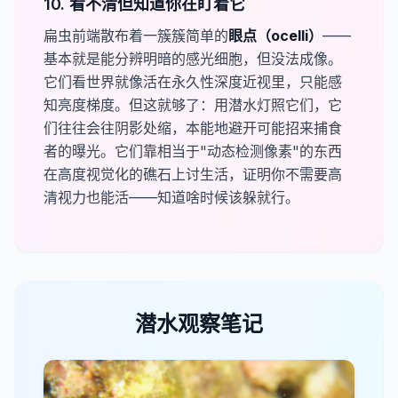
10. 看不清但知道你在盯着它
扁虫前端散布着一簇簇简单的​
​眼点（ocelli）
——
基本就是能分辨明暗的感光细胞，但没法成像。
它们看世界就像活在永久性深度近视里，只能感
知亮度梯度。但这就够了：用潜水灯照它们，它
们往往会往阴影处缩，本能地避开可能招来捕食
者的曝光。它们靠相当于"动态检测像素"的东西
在高度视觉化的礁石上讨生活，证明你不需要高
清视力也能活——知道啥时候该躲就行。
潜水观察笔记