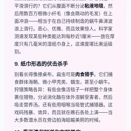
平滑滑行的？它们从腹面不断分泌​
​粘液地毯
，然
后用数百万根微小纤毛（像会跳动的毛发）在上
面冲浪——相当于在自己持续制造的蜗牛鼻涕波
浪上滑行。恶心、优雅、而且效果惊人。科学家
测速发现某些种类能达到每秒近1厘米——放在厚
度只有几毫米的湿纸巾身上，这速度堪比奥运级
别。
9. 纸巾形态的伏击杀手
别看长得像擦桌布，扁虫可是​
​肉食猎手
。它们捕
食群体海鞘、微小甲壳类、蠕虫，甚至小蜗牛。
狩猎策略各异：有些会像活毯子一样把整个身体
裹住猎物，分泌消化酶在体外溶解受害者，然后
吸走营养汤。还有些用咽喉当吸管式捕猎器。这
戏码残暴、诡异，而且就在礁石各处上演——当
大多数潜水员在旁边拍海蛞蝓美照的时候。