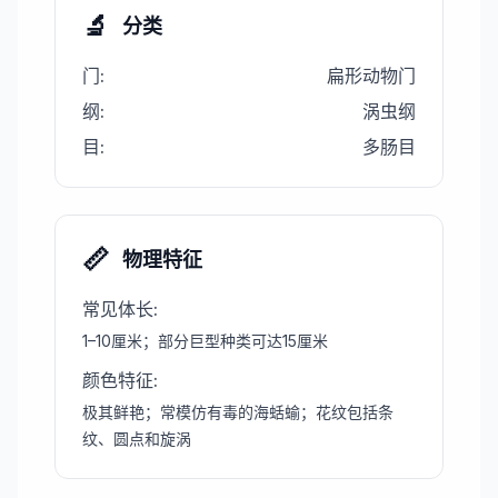
🔬
分类
门
:
扁形动物门
纲
:
涡虫纲
目
:
多肠目
📏
物理特征
常见体长
:
1–10厘米；部分巨型种类可达15厘米
颜色特征
:
极其鲜艳；常模仿有毒的海蛞蝓；花纹包括条
纹、圆点和旋涡