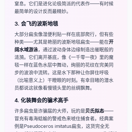
窒息。它们是进化论极简派的代表作——有时候
最简单的设计反而最精妙。
3. 会飞的波斯地毯
大部分扁虫像湿便利贴一样在底部爬行，但有些
种类——尤其是艳丽的波斯地毯扁虫——能在​
​开
阔水域游泳
，通过波动身体边缘制造出催眠般的
涟漪。它们离开基底，像《一千零一夜》里的魔
毯一样在蓝色水层中舞动，绚丽的花纹在完美同
步的波浪中流转。这是水下那种让你屏住呼吸
（比喻意义上）干瞪眼的时刻。有幸目睹的潜水
员都说这就像看慢镜头里的丝绸飘舞。
4. 化装舞会的骗术高手
许多扁虫是诈骗届的大师，玩的是​
​贝氏拟态
——
冒充有毒海蛞蝓的警戒色来唬住捕食者。经典案
例是​
Pseudoceros imitatus
​扁虫，这货完全无