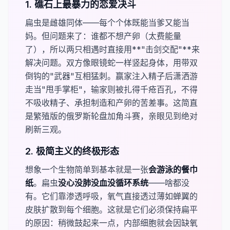
1. 礁石上最暴力的恋爱决斗
扁虫是雌雄同体——每个个体既能当爹又能当
妈。但问题来了：谁都不想产卵（太费能量
了），所以两只相遇时直接用​**"击剑交配"**​来
解决问题。双方像眼镜蛇一样竖起身体，用带双
倒钩的"武器"互相猛刺。赢家注入精子后潇洒游
走当"甩手掌柜"，输家则被扎得千疮百孔，不得
不吸收精子、承担制造和产卵的苦差事。这简直
是繁殖版的俄罗斯轮盘加角斗赛，亲眼见到绝对
刷新三观。
2. 极简主义的终极形态
想象一个生物简单到基本就是一张​
会游泳的餐巾
纸
。扁虫​
​没心没肺没血没循环系统
——啥都没
有。它们靠渗透呼吸，氧气直接透过薄如蝉翼的
皮肤扩散到每个细胞。这就是它们必须保持扁平
的原因：稍微鼓起来一点，内部细胞就会因缺氧