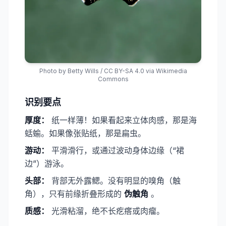
Photo by
Betty Wills
/
CC BY-SA 4.0
via Wikimedia
Commons
识别要点
厚度：
纸一样薄！如果看起来立体肉感，那是海
蛞蝓。如果像张贴纸，那是扁虫。
​游动：
平滑滑行，或通过波动身体边缘（“裙
边”）游泳。
​头部：
背部无外露鳃。没有明显的嗅角（触
角），只有前缘折叠形成的
​伪触角​
。
​质感：
光滑粘溜，绝不长疙瘩或肉瘤。