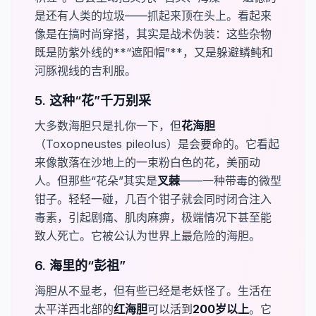
是还有人类的垃圾——抓起来顶在头上。看起来
像是在搞时尚穿搭，其实是战术伪装：这些杂物
既是防紫外线的**“遮阳帽”**，又是躲避鳞鲀和
河豚视线的吉利服。
5. 这种“花”千万别采
大多数海胆只是扎你一下，但​
​花海胆
（
Toxopneustes pileolus
）是会要命的。它看起
来像散落在沙地上的一束粉白色的花，美丽动
人。但那些“花朵”其实是​
​叉棘
——一种带毒的微型
钳子。轻轻一碰，几百个钳子就会同时闭合注入
毒素，引起剧痛、肌肉麻痹，极端情况下甚至能
致人死亡。它被公认为世界上最危险的海胆。
6. 海里的“彭祖”
海胆从不显老，但有些已经是老妖怪了。生活在
太平洋西北部的​
​红海胆
可以活到​
200岁以上
。它