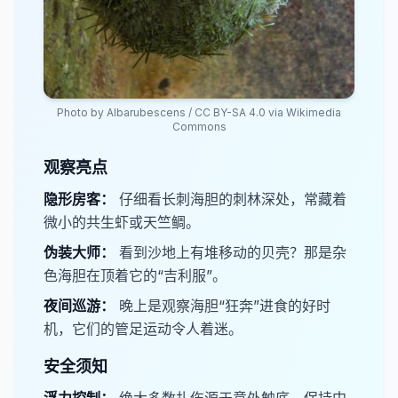
Photo by
Albarubescens
/
CC BY-SA 4.0
via Wikimedia
Commons
观察亮点
隐形房客：
仔细看长刺海胆的刺林深处，常藏着
微小的共生虾或天竺鲷。
​伪装大师：
看到沙地上有堆移动的贝壳？那是杂
色海胆在顶着它的“吉利服”。
​夜间巡游：
晚上是观察海胆“狂奔”进食的好时
机，它们的管足运动令人着迷。
安全须知