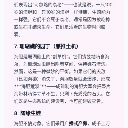
们表现出“可忽略的衰老”——也就是说，一只100
岁的海胆和一只10岁的海胆一样健康，生殖能力
一样强。它们不会死于衰老，通常是因为被吃掉
或生病才结束生命。它们是活着的生物时间胶
囊。
7. 珊瑚礁的园丁（兼推土机）
海胆是珊瑚礁上的“割草机”。它们贪婪地啃食海
藻，为珊瑚幼虫腾出附着空间，保持礁石清洁。
然而，这是一种微妙的平衡。如果它们的天敌
（比如海獭）消失了，海胆数量就会爆炸，形成​
**“海胆荒漠”**——成建制的海胆大军会把整片
海带林啃得寸草不生，只剩下光秃秃的石头。它
们既是生态系统的建设者，也可能是毁灭者。
8. 随缘生娃
海胆不搞对象。它们采用​
​广播式产卵
，成千上万