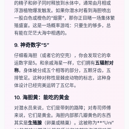
的精子和卵子同时释放到水体中，通常由月相或
浮游植物爆发触发。如果你潜水时看到海胆喷出
一股白色或橙色的“烟雾”，那你正目睹一场集体繁
殖盛宴。这是一场概率游戏：只要生的够多，总
有能在茫茫大海中相遇的。
9. 神奇数字“5”
仔细看海胆（或者它的空壳），你会发现它的幸
运数字是5。和亲戚海星一样，它们拥有​
​五辐射对
称
。身体被分成五个相等的部分，五颗牙齿，五
排管足。这种对称性是棘皮动物的标志，这种身
体设计已经完美运转了五亿年。
10. 海胆黄：能吃的黄金
对潜水员来说，它们是带刺的路障；对寿司师傅
来说，它们是黄金。海胆内部那几瓣黄色的东西
其实是​
​生殖腺
（卵巢或精巢）。这被称为​**“Uni”