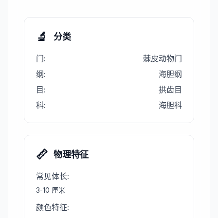
🔬
分类
门
:
棘皮动物门
纲
:
海胆纲
目
:
拱齿目
科
:
海胆科
📏
物理特征
常见体长
:
3-10 厘米
颜色特征
: