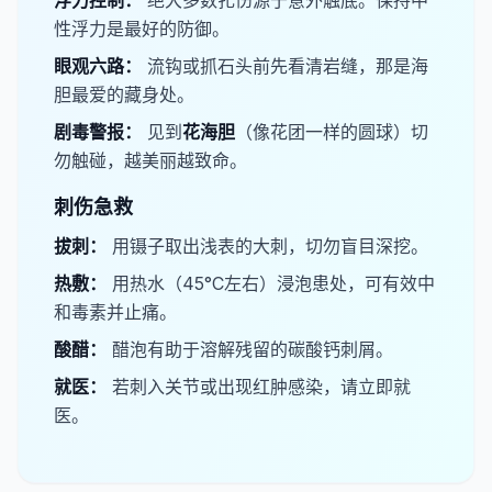
​浮力控制：
绝大多数扎伤源于意外触底。保持中
性浮力是最好的防御。
​眼观六路：
流钩或抓石头前先看清岩缝，那是海
胆最爱的藏身处。
​剧毒警报：
见到​
​花海胆
（像花团一样的圆球）切
勿触碰，越美丽越致命。
刺伤急救
​拔刺：
用镊子取出浅表的大刺，切勿盲目深挖。
​热敷：
用热水（45°C左右）浸泡患处，可有效中
和毒素并止痛。
​酸醋：
醋泡有助于溶解残留的碳酸钙刺屑。
​就医：
若刺入关节或出现红肿感染，请立即就
医。