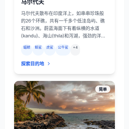
马尔代夫
马尔代夫散布在印度洋上，如串串珍珠般
的26个环礁，共有一千多个低洼岛屿、礁
石和沙洲。蔚蓝海面下有着纵横的水道
(kandu)、海山(thila)和泻湖，强劲的洋流
从色彩斑斓的珊瑚花园掠过，带来丰富的
蝠鲼
鲸鲨
虎鲨
公牛鲨
+
4
营养。蝠鲼、鲸鲨、礁鲨、杰克风暴、海
狼和各种礁鱼云集于此。船宿和度假村的
探索目的地
潜水中心会探索中部环礁的 Okobe
Thila、Kandooma Thila 等暗礁，芭环礁
和亚里环礁的蝠鲼清洁站，以及深南部富
瓦穆拉环礁的鲨鱼通道。潜水形式从平缓
简单
的珊瑚坡到紧张刺激的强流通道，堪称大
型远洋生物的乐园。