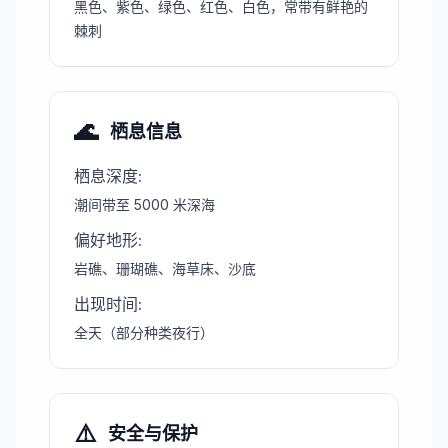
黑色、紫色、绿色、红色、白色，常带有鲜艳的
棘刺
🌊
栖息信息
栖息深度
:
潮间带至 5000 米深海
偏好地形
:
岩礁、珊瑚礁、海草床、沙底
出现时间
:
全天（部分种类夜行）
⚠️
安全与保护