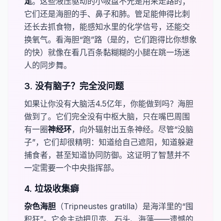
足
。这些液压驱动的小吸盘不光是用来走路的；
它们还是海胆的手、鼻子和肺。管足能伸得比刺
还长去抓食物，能感知水里的化学信号，还能交
换氧气。看海胆“跑”路（是的，它们跑得比你想象
的快）就像在看几百条黏糊糊的小腿在跳一场迷
人的同步舞。
3. 没有脑子？完全没问题
如果让你没有大脑活4.5亿年，你能做到吗？海胆
做到了。它们完全没有中枢大脑，只在嘴巴周围
有一圈​
​神经环
，向外辐射出五条神经。尽管“没脑
子”，它们却很精明：知道给自己遮阳，知道躲避
捕食者，甚至知道协同防御。这证明了智慧并不
一定需要一个中央指挥部。
4. 垃圾收集癖
​杂色海胆​
（
Tripneustes gratilla
）是海洋里的“囤
积狂”。它会主动把贝壳、石头、海藻——遗憾的