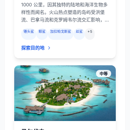
1000 公里，因其独特的陆地和海洋生物多
样性而闻名。火山热点塑造的岛屿受洪堡
流、巴拿马流和克罗姆韦尔流交汇影响，
孕育出世界上最令人兴奋的潜水体验。船
锤头鲨
鲸鲨
加拉帕戈斯鲨
丝鲨
+
5
宿向北驶往达尔文岛和沃尔夫岛，成群结
队的扇头锤头鲨、成百的丝鲨和加拉帕戈
探索目的地
斯鲨在峭壁边巡游；其他潜点则有远洋蝠
鲼、鲸鲨、海豚、海鬣蜥、企鹅和活泼的
海狮。强劲的洋流、冷水上升流和涌浪使
潜水具有挑战性，但收获也极为丰厚。上
中等
岸后还可以探索熔岩地貌、巨龟保护区和
蓝脚鲣鸟栖地。