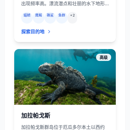
出现频率高。漂流潜点和壮丽的水下地形
带来超爽体验；喜欢微距和“看大货”的人都
蝠鲼
鹰鳐
礁鲨
鱼群
+
2
不会失望。有些潜店还提供2潜+科莫多龙
陆地游行程，可以在潜水之后感受一下史
探索目的地
前巨兽的魅力。
高级
加拉帕戈斯
加拉帕戈斯群岛位于厄瓜多尔本土以西约