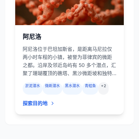
阿尼洛
阿尼洛位于巴坦加斯省，是距离马尼拉仅
两小时车程的小镇，被誉为菲律宾的微距
之都。沿岸及邻近岛屿有 50 多个潜点，汇
聚了珊瑚覆顶的礁塔、黑沙微距坡和独特
的黑水潜水。微距爱好者慕名而来，只为
淤泥潜水
微距潜水
黑水潜水
青蛙鱼
+
2
在 Secret Bay 与阿尼洛码头的淤泥中寻找
拟态章鱼、蓝环章鱼、神蛸、海马、幽灵
探索目的地
海龙、蛙鱼及数十种海蛞蝓。浅礁如
Twin Rocks 和 Cathedral 被软珊瑚覆
盖，礁鱼成群；较深的 Ligpo Island 则有
长满海扇的峭壁和偶尔的漂流。阿尼洛靠
近马尼拉且全年开放，是菲律宾最方便的