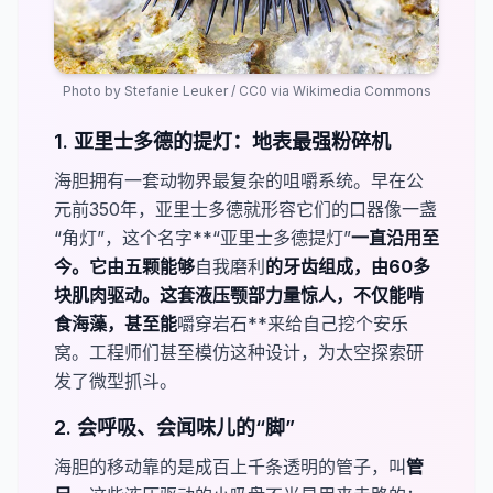
Photo by
Stefanie Leuker
/
CC0
via Wikimedia Commons
1. 亚里士多德的提灯：地表最强粉碎机
海胆拥有一套动物界最复杂的咀嚼系统。早在公
元前350年，亚里士多德就形容它们的口器像一盏
“角灯”，这个名字​**“亚里士多德提灯”
​一直沿用至
今。它由五颗能够​
自我磨利
​的牙齿组成，由60多
块肌肉驱动。这套液压颚部力量惊人，不仅能啃
食海藻，甚至能​
嚼穿岩石**​来给自己挖个安乐
窝。工程师们甚至模仿这种设计，为太空探索研
发了微型抓斗。
2. 会呼吸、会闻味儿的“脚”
海胆的移动靠的是成百上千条透明的管子，叫​
管