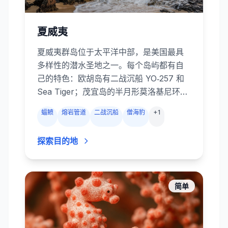
夏威夷
夏威夷群岛位于太平洋中部，是美国最具
多样性的潜水圣地之一。每个岛屿都有自
己的特色：欧胡岛有二战沉船 YO‑257 和
Sea Tiger；茂宜岛的半月形莫洛基尼环礁
和拉奈岛的“教堂洞穴”适合放流潜；大岛科
蝠鲼
熔岩管道
二战沉船
僧海豹
+
1
纳海岸以熔岩洞穴、黑水漂潜和著名的蝠
鲼夜潜闻名；考爱岛和尼豪岛则有熔岩拱
探索目的地
门、夏威夷僧海豹和壮观的海底峭壁。全
年水温温暖，能见度常常超过 25 米，适合
新手和有经验的潜水员。你可以看到绿海
龟、礁鲨、蝠鲼、海豚以及季节性的座头
简单
鲸，还有大量夏威夷特有鱼类。