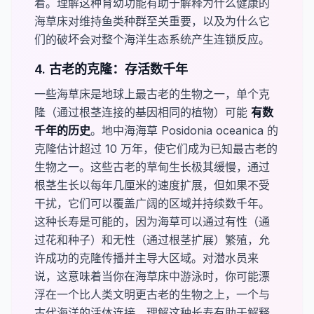
着。理解这种育幼功能有助于解释为什么健康的
海草床对维持鱼类种群至关重要，以及为什么它
们的破坏会对整个海洋生态系统产生连锁反应。
4. 古老的克隆：存活数千年
一些海草床是地球上最古老的生物之一，单个克
隆（通过根茎连接的基因相同的植物）可能
​有数
千年的历史​
。地中海海草
Posidonia oceanica
的
克隆估计超过 10 万年，使它们成为已知最古老的
生物之一。这些古老的草甸生长极其缓慢，通过
根茎生长以每年几厘米的速度扩展，但如果不受
干扰，它们可以覆盖广阔的区域并持续数千年。
这种长寿是可能的，因为海草可以通过有性（通
过花和种子）和无性（通过根茎扩展）繁殖，允
许成功的克隆传播并主导大区域。对潜水员来
说，这意味着当你在海草床中游泳时，你可能漂
浮在一个比人类文明更古老的生物之上，一个与
古代海洋的活体连接。理解这种长寿有助于解释