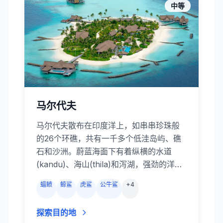
寻宝。
中等
马尔代夫
马尔代夫散布在印度洋上，如串串珍珠般
的26个环礁，共有一千多个低洼岛屿、礁
石和沙洲。蔚蓝海面下有着纵横的水道
(kandu)、海山(thila)和泻湖，强劲的洋流
从色彩斑斓的珊瑚花园掠过，带来丰富的
蝠鲼
鲸鲨
虎鲨
公牛鲨
+
4
营养。蝠鲼、鲸鲨、礁鲨、杰克风暴、海
狼和各种礁鱼云集于此。船宿和度假村的
探索目的地
潜水中心会探索中部环礁的 Okobe