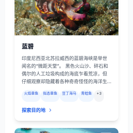
“周末潜水圣地”。
蓝碧
印度尼西亚北苏拉威西的蓝碧海峡是举世
闻名的“微距天堂”。 黑色火山沙、碎石和
偶尔的人工垃圾构成的海底乍看荒凉，但
仔细观察却隐藏着各种奇奇怪怪的海洋生
物：多毛和绘色躄鱼、艳丽的墨鱼、拟态
火焰章鱼
拟态章鱼
豆丁海马
青蛙鱼
+
3
章鱼和蓝环章鱼、华丽的幽灵海龙、小小
的豆丁海马、虾、蟹以及五彩斑斓的海蛞
探索目的地
蝓。 大多数潜点水浅且几乎无流，非常适
合微距摄影爱好者。除了偶尔几处色彩艳
丽的珊瑚礁外，蓝碧的精髓就是在黑沙中