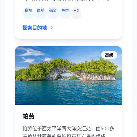
带来超爽体验；喜欢微距和“看大货”的人都
蝠鲼
鹰鳐
礁鲨
鱼群
+
2
不会失望。有些潜店还提供2潜+科莫多龙
陆地游行程，可以在潜水之后感受一下史
探索目的地
前巨兽的魅力。
高级
帕劳
帕劳位于西太平洋两大洋交汇处，由500多
座被丛林覆盖的岛屿和石灰岩岛屿组成。