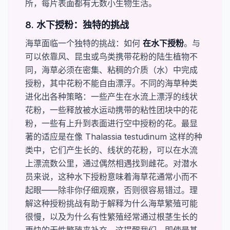
所，每片表面都有无数小生物生活。
8. 水下授粉：独特的挑战
海草面临一个独特的挑战：如何
​在水下授粉​
。与
可以依靠风、昆虫或鸟类携带花粉的陆生植物不
同，海草必须在密集、粘稠的介质（水）中完成
授粉，其中花粉不能自由漂浮。不同的海草种类
进化出各种策略：一些产生在水流上漂浮的线状
花粉，一些释放被水运动携带的粘性团块中的花
粉，一些有上升到表面进行空中授粉的花。最显
著的适应是在像
Thalassia testudinum
这样的种
类中，它们产生长的、线状的花粉，可以在水流
上漂流数公里，通过偶然相遇找到雌花。对潜水
员来说，这种水下授粉意味着海草花通常小而不
起眼——除非你仔细观察，否则很容易错过。理
解这种授粉挑战有助于解释为什么海草繁殖可能
很慢，以及为什么有性繁殖经常通过根茎生长的