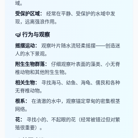
域。
​受保护区域：
经常在平静、受保护的水域中发
现，远离强浪作用。
🤿 行为与观察
​摇摆运动：
观察叶片随水流轻柔摇摆——创造迷
人的水下景观。
​附生生物群落：
仔细观察叶表面的藻类、小无脊
椎动物和其他附生生物。
​相关生物：
寻找海马、幼鱼、海龟、儒艮和各种
无脊椎动物。
​根系：
在清澈的水中，观察锚定草甸的密集根茎
网络。
​花：
寻找小的、不起眼的花（经常被错过但对繁
殖很重要）。