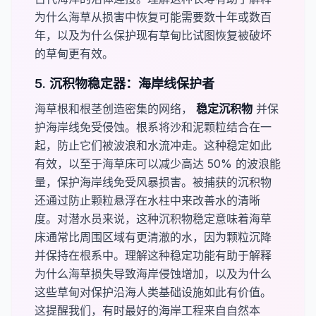
为什么海草从损害中恢复可能需要数十年或数百
年，以及为什么保护现有草甸比试图恢复被破坏
的草甸更有效。
5. 沉积物稳定器：海岸线保护者
海草根和根茎创造密集的网络，
​稳定沉积物​
并保
护海岸线免受侵蚀。根系将沙和泥颗粒结合在一
起，防止它们被波浪和水流冲走。这种稳定如此
有效，以至于海草床可以减少高达 50% 的波浪能
量，保护海岸线免受风暴损害。被捕获的沉积物
还通过防止颗粒悬浮在水柱中来改善水的清晰
度。对潜水员来说，这种沉积物稳定意味着海草
床通常比周围区域有更清澈的水，因为颗粒沉降
并保持在根系中。理解这种稳定功能有助于解释
为什么海草损失导致海岸侵蚀增加，以及为什么
这些草甸对保护沿海人类基础设施如此有价值。
这提醒我们，有时最好的海岸工程来自自然本