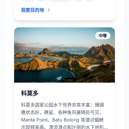
队的扇头锤头鲨、成百的丝鲨和加拉帕戈
探索目的地
斯鲨在峭壁边巡游；其他潜点则有远洋蝠
鲼、鲸鲨、海豚、海鬣蜥、企鹅和活泼的
海狮。强劲的洋流、冷水上升流和涌浪使
潜水具有挑战性，但收获也极为丰厚。上
中等
岸后还可以探索熔岩地貌、巨龟保护区和
蓝脚鲣鸟栖地。
科莫多
科莫多国家公园水下世界非常丰富：珊瑚
礁状态好，礁鲨、各种鱼风暴随处可见，
Manta Point、Batu Bolong 等潜点蝠鲼
出现频率高。漂流潜点和壮丽的水下地形