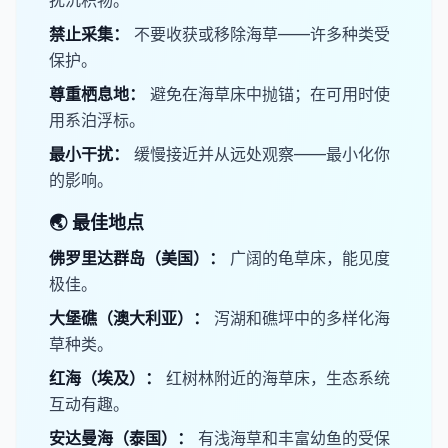
扰沉积物。
​禁止采集：
不要收获或移除海草——许多种类受
保护。
​尊重栖息地：
避免在海草床中抛锚；在可用时使
用系泊浮标。
​最小干扰：
缓慢接近并从远处观察——最小化你
的影响。
🌏 最佳地点
​佛罗里达群岛（美国）：
广阔的龟草床，能见度
极佳。
​大堡礁（澳大利亚）：
泻湖和礁坪中的多样化海
草种类。
​红海（埃及）：
红树林附近的海草床，生态系统
互动有趣。
​安达曼海（泰国）：
有浅海草和丰富幼鱼的受保