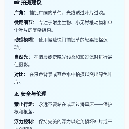
📸 拍摄建议
​广角：
捕捉广阔的草甸，光线透过叶片过滤。
​微距细节：
专注于附生生物、小无脊椎动物和单
个叶片的复杂结构。
​动感模糊：
使用慢速快门捕捉草的轻柔摇摆运
动。
​自然光：
在清晨或傍晚光线柔和和过滤时进行最
佳摄影。
​对比：
在深色背景或蓝色水中拍摄以突出绿色叶
片。
⚠️ 安全与伦理
​禁止行走：
永远不要站在或走过海草床——保护
根和根茎。
​浮力控制：
保持完美的浮力以避免损坏叶片或干