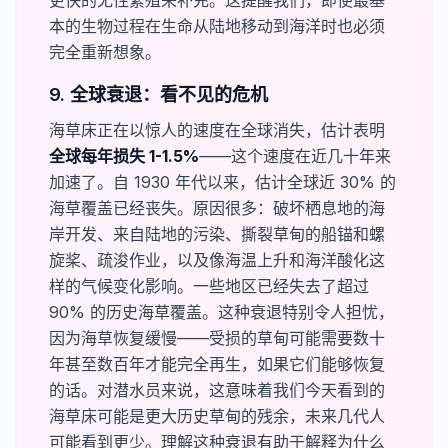
更快的无性繁殖来补充。这提醒我们，即使最基
本的生物过程在生命从陆地移动到海洋时也必须
完全重新想象。
9. 全球衰退：看不见的危机
海草床正在以惊人的速度在全球消失，估计表明
全球每年损失 1-1.5%
——这个速度在近几十年来
加速了。自 1930 年代以来，估计全球近 30% 的
海草覆盖已经丧失。原因很多：破坏栖息地的海
岸开发、来自陆地的污染、撕裂草甸的船锚和螺
旋桨、疏浚作业，以及像海温上升和海洋酸化这
样的气候变化影响。一些地区已经失去了超过
90% 的历史海草覆盖。这种衰退特别令人担忧，
因为海草恢复缓慢——受损的草甸可能需要数十
年甚至数百年才能完全再生，如果它们能够恢复
的话。对潜水员来说，这意味着我们今天看到的
海草床可能是更大历史草甸的残余，未来几代人
可能看到更少。理解这种衰退有助于解释为什么