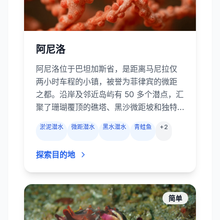
阿尼洛
阿尼洛位于巴坦加斯省，是距离马尼拉仅
两小时车程的小镇，被誉为菲律宾的微距
之都。沿岸及邻近岛屿有 50 多个潜点，汇
聚了珊瑚覆顶的礁塔、黑沙微距坡和独特
的黑水潜水。微距爱好者慕名而来，只为
淤泥潜水
微距潜水
黑水潜水
青蛙鱼
+
2
在 Secret Bay 与阿尼洛码头的淤泥中寻找
拟态章鱼、蓝环章鱼、神蛸、海马、幽灵
探索目的地
海龙、蛙鱼及数十种海蛞蝓。浅礁如
Twin Rocks 和 Cathedral 被软珊瑚覆
盖，礁鱼成群；较深的 Ligpo Island 则有
长满海扇的峭壁和偶尔的漂流。阿尼洛靠
简单
近马尼拉且全年开放，是菲律宾最方便的