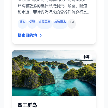
环礁和散落的礁体形成洞穴、峭壁、隧道
和水道，菲律宾海涌来的营养洋流穿行其
间，滋养了绚丽的硬珊瑚和软珊瑚，吸引
礁鲨
蝠鲼
杰克风暴
放流潜水
+
3
了成群的杰克、海狼和鲷鱼，以及众多大
型远洋生物。灰礁鲨和白鳍礁鲨在传奇的
探索目的地
蓝角巡游；蝠鲼在德国水道的清洁站来回
盘旋；乌隆水道让你在砗磲和玫瑰珊瑚上
方极速漂流。潜水间隙还可去水母湖与无
毒水母共泳，或探索被五彩海绵覆盖的二
中等
战船舰与飞机残骸。
四王群岛