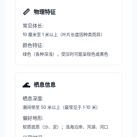
📏
物理特征
常见体长
:
10 厘米至 1 米以上（叶片长度因种类而异）
颜色特征
:
绿色（各种深浅），受压时可能呈棕色或黄色
🌊
栖息信息
栖息深度
:
潮间带至 50 米以上（最常见于 1-10 米）
偏好地形
:
软质底质（沙、泥）；浅海沿岸、泻湖、河口