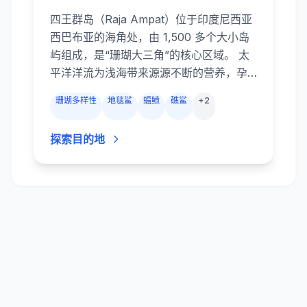
四王群岛（Raja Ampat）位于印度尼西亚
西巴布亚的海角处，由 1,500 多个大小岛
屿组成，是“珊瑚大三角”的核心区域。 太
平洋洋流为浅海带来源源不断的营养，孕
育出全球最丰富的海洋生物多样性：这里
珊瑚多样性
地毯鲨
蝠鲼
礁鲨
+
2
有超过 550 种硬、软珊瑚和约 1,500 种鱼
类。 在潜水时，几乎每一次都会遇到黑鳍
探索目的地
和白鳍礁鲨，巨型杰克和犬牙金枪鱼追逐
着成群的鞭毛鱼；地毯鲨、海龟、蝠鲼和
海豚也经常造访。 从鱼群密集的海角礁柱
到平静的海湾微距天堂，四王群岛的潜点
多样又精彩。浮出水面时，喀斯特石灰岩
岛和翡翠泻湖交织成梦幻般的景色。