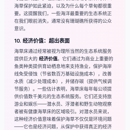
海草保护如此紧迫，以及为什么每个草甸都很重
要。这提醒我们，一些海洋最重要的生态系统正
在我们眼前消失，通常没有珊瑚礁所获得的公众
意识。
10. 经济价值：超出表面
海草床通过经常被视为理所当然的生态系统服务
提供巨大的
​经济价值
。它们通过为商业上重要的
鱼类种类提供育幼栖息地来支持渔业，保护海岸
线免受侵蚀（节省数百万基础设施成本），改善
水质（减少处理成本），并储存碳（提供气候调
节服务）。一些估计表明，海草床每年每公顷提
供价值数千美元的生态系统服务。它们还支持旅
游业和娱乐——潜水员、浮潜者和野生动物观察
者被有健康海草床的区域吸引。对潜水员来说，
这种经济价值意味着保护海草不仅仅是环境问题
——它也是经济问题，从保护中获得真正的经济