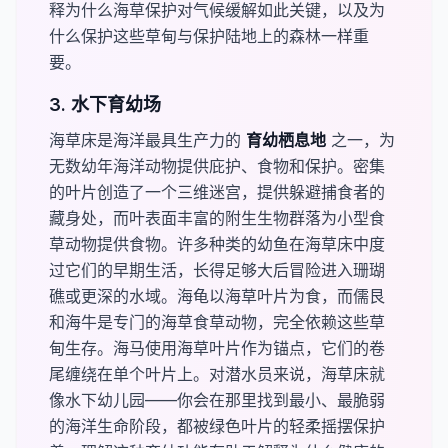
释为什么海草保护对气候缓解如此关键，以及为
什么保护这些草甸与保护陆地上的森林一样重
要。
3. 水下育幼场
海草床是海洋最具生产力的
​育幼栖息地​
之一，为
无数幼年海洋动物提供庇护、食物和保护。密集
的叶片创造了一个三维迷宫，提供躲避捕食者的
藏身处，而叶表面丰富的附生生物群落为小型食
草动物提供食物。许多种类的幼鱼在海草床中度
过它们的早期生活，长得足够大后冒险进入珊瑚
礁或更深的水域。海龟以海草叶片为食，而儒艮
和海牛是专门的海草食草动物，完全依赖这些草
甸生存。海马使用海草叶片作为锚点，它们的卷
尾缠绕在单个叶片上。对潜水员来说，海草床就
像水下幼儿园——你会在那里找到最小、最脆弱
的海洋生命阶段，都被绿色叶片的轻柔摇摆保护