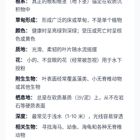
​根系：
真正的根和根茎（地下茎）锚定在软质沉
积物中
​草甸形成：
形成广泛的床或草甸，不是单个植物
​颜色：
健康时呈亮绿到深绿；受压或死亡时呈棕
色或黄色
​质地：
光滑、柔韧的叶片随水流摇摆
​花：
小的、不显眼的花（经常被忽视）用于水下
授粉
​附生生物：
叶表面经常覆盖藻类、小无脊椎动物
或其他生物
​栖息地：
总是在软质基质（沙/泥）上，从不在岩
石等硬质表面
​深度：
最常见于浅水（1-10 米），光线容易穿透
​相关生物：
寻找海马、幼鱼、海龟和各种无脊椎
动物