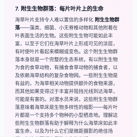
7. 附生生物群落：每片叶片上的生命
海草叶片支持令人难以置信的多样化
​附生生物群
落​
——藻类、细菌、小无脊椎动物和其他附着在
叶表面生活的生物。这些附生生物可能如此丰
富，以至于它们在海草叶片上形成可见的涂层，
有时使叶片看起来模糊或变色。这个附生生物群
落本身就是一个完整的生态系统，有以附生生物
为食的食草动物，有捕食食草动物的捕食者，以
及依赖海草结构的复杂食物网。一些附生生物是
有益的，为海草相关动物提供额外的食物来源，
而其他如果变得过于丰富并阻挡光线到达海草，
可能是有害的。对潜水员来说，这些附生生物群
落意味着海草床是生物多样性的缩影——每片叶
片都是一个支持多个物种的小型栖息地。理解这
些附生生物群落有助于解释为什么海草床如此丰
富生命，以及为什么它们是微距摄影的绝佳场