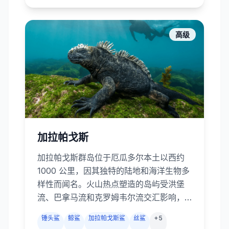
Thila、Kandooma Thila 等暗礁，芭环礁
和亚里环礁的蝠鲼清洁站，以及深南部富
瓦穆拉环礁的鲨鱼通道。潜水形式从平缓
高级
的珊瑚坡到紧张刺激的强流通道，堪称大
型远洋生物的乐园。
加拉帕戈斯
加拉帕戈斯群岛位于厄瓜多尔本土以西约
1000 公里，因其独特的陆地和海洋生物多
样性而闻名。火山热点塑造的岛屿受洪堡
流、巴拿马流和克罗姆韦尔流交汇影响，
孕育出世界上最令人兴奋的潜水体验。船
锤头鲨
鲸鲨
加拉帕戈斯鲨
丝鲨
+
5
宿向北驶往达尔文岛和沃尔夫岛，成群结