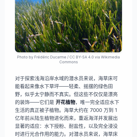
Photo by
Frédéric Ducarme
/
CC BY-SA 4.0
via Wikimedia
Commons
对于探索浅海沿岸水域的潜水员来说，海草床可
能看起来像水下草坪——轻柔、摇摆的绿色田
野，似乎太宁静而不真实。但这些不仅仅是漂亮
的装饰——它们是
开花植物
，唯一完全适应水下
生活的真正被子植物。海草大约在 7000 万到 1
亿年前从陆生植物进化而来，重返海洋并发展出
显著的适应：水下授粉、耐盐性，以及完全浸没
时进行光合作用的能力。对潜水员来说，海草床