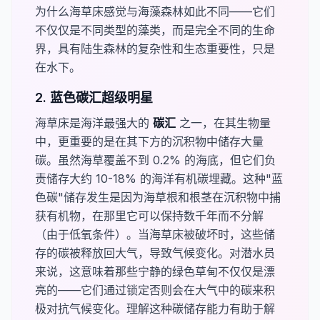
为什么海草床感觉与海藻森林如此不同——它们
不仅仅是不同类型的藻类，而是完全不同的生命
界，具有陆生森林的复杂性和生态重要性，只是
在水下。
2. 蓝色碳汇超级明星
海草床是海洋最强大的
​碳汇​
之一，在其生物量
中，更重要的是在其下方的沉积物中储存大量
碳。虽然海草覆盖不到 0.2% 的海底，但它们负
责储存大约 10-18% 的海洋有机碳埋藏。这种"蓝
色碳"储存发生是因为海草根和根茎在沉积物中捕
获有机物，在那里它可以保持数千年而不分解
（由于低氧条件）。当海草床被破坏时，这些储
存的碳被释放回大气，导致气候变化。对潜水员
来说，这意味着那些宁静的绿色草甸不仅仅是漂
亮的——它们通过锁定否则会在大气中的碳来积
极对抗气候变化。理解这种碳储存能力有助于解