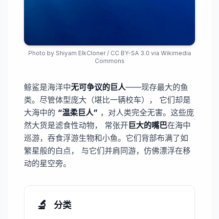
Photo by
Shiyam ElkCloner
/
CC BY-SA 3.0
via Wikimedia
Commons
鲸鲨是海洋中​
无可争议的巨人
——现存最大的鱼
类。尽管体型庞大（堪比一辆校车）， 它们却是
大海中的
“温柔巨人”
，对人类完全无害。这些庞
然大货是滤食性动物， 常张开​
​巨大的嘴巴
在海中
巡游，吞食浮游生物和小鱼。它们背部布满了如
繁星般的白点， 与它们并肩同游，仿佛漂浮在移
动的星空旁。
🔬
分类