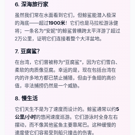
6. 深海旅行家
虽然我们常在水面看到它们，但鲸鲨能潜入极深
的海底——超过​
1900米
！它们也是马拉松游泳健
将；一条名为“安妮”的鲸鲨曾横跨太平洋游了超过
2万公里，证明它们连接着整个大洋盆地。
7. 豆腐鲨？
在台湾，它们曾被称为“豆腐鲨”，因为它们雪白、
柔软的肉质像豆腐。幸运的是，现在包括台湾在
内的许多地方都已禁止捕猎，但由于鱼翅的高价
值，非法捕捞仍然是一个威胁。
8. 慢生活
它们天生不是为了速度而设计的。鲸鲨通常以约​
5
公里/小时
​的悠闲速度巡游。它们游泳时全身左右
摆动，而不像其他鲨鱼主要靠尾巴。这种缓慢的
速度使它们容易受到船只撞击的伤害。