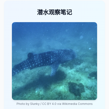
潜水观察笔记
Photo by
Slunky
/
CC BY 4.0
via Wikimedia Commons