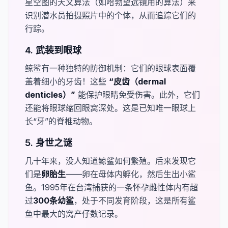
星空图的天文算法（如哈勃望远镜用的算法）来
识别潜水员拍摄照片中的个体，从而追踪它们的
行踪。
4. 武装到眼球
鲸鲨有一种独特的防御机制：它们的眼球表面覆
盖着细小的牙齿！这些
“皮齿（dermal
denticles）”
能保护眼睛免受伤害。此外，它们
还能将眼球缩回眼窝深处。这是已知唯一眼球上
长“牙”的脊椎动物。
5. 身世之谜
几十年来，没人知道鲸鲨如何繁殖。后来发现它
们是​
​卵胎生
——卵在母体内孵化，然后生出小鲨
鱼。1995年在台湾捕获的一条怀孕雌性体内有超
过​
300条幼鲨
，处于不同发育阶段，这是所有鲨
鱼中最大的窝产仔数记录。