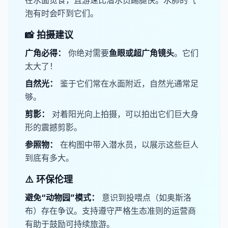
在水面觅食，且游速比潜水员踢腿快。水肺的气
泡有时会吓到它们。
📸 拍摄建议
​广角必得：
你绝对需要​
​鱼眼或超广角镜头
。它们
太大了！
​自然光：
鉴于它们常在水面附近，自然光通常足
够。
​剪影：
对着阳光向上拍摄，可以拍出它们巨大身
形的震撼剪影。
​参照物：
在构图中带入潜水员，以展示这些巨人
到底有多大。
⚠️ 环保伦理
​避免“动物园”模式：
意识到投喂点（如奥斯洛
布）存在争议。支持遵守严格生态准则的运营商
有助于鼓励可持续旅游。