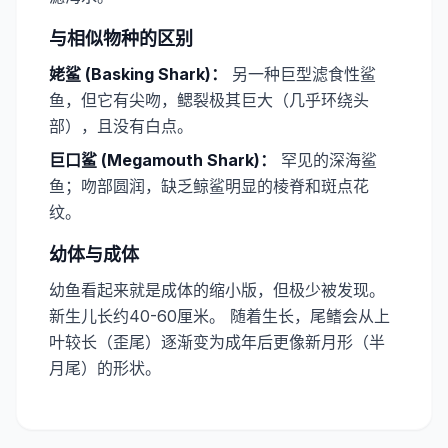
与相似物种的区别
​姥鲨 (Basking Shark)：
另一种巨型滤食性鲨
鱼，但它有尖吻，鳃裂极其巨大（几乎环绕头
部），且没有白点。
​巨口鲨 (Megamouth Shark)：
罕见的深海鲨
鱼；吻部圆润，缺乏鲸鲨明显的棱脊和斑点花
纹。
幼体与成体
幼鱼看起来就是成体的缩小版，但极少被发现。
新生儿长约40-60厘米。 随着生长，尾鳍会从上
叶较长（歪尾）逐渐变为成年后更像新月形（半
月尾）的形状。