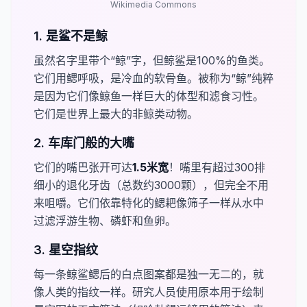
Wikimedia Commons
1. 是鲨不是鲸
虽然名字里带个“鲸”字，但鲸鲨是100%的鱼类。
它们用鳃呼吸，是冷血的软骨鱼。被称为“鲸”纯粹
是因为它们像鲸鱼一样巨大的体型和滤食习性。
它们是世界上最大的非鲸类动物。
2. 车库门般的大嘴
它们的嘴巴张开可达​
1.5米宽
！嘴里有超过300排
细小的退化牙齿（总数约3000颗），但完全不用
来咀嚼。它们依靠特化的鳃耙像筛子一样从水中
过滤浮游生物、磷虾和鱼卵。
3. 星空指纹
每一条鲸鲨鳃后的白点图案都是独一无二的，就
像人类的指纹一样。研究人员使用原本用于绘制