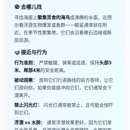
🧭 去哪儿找
寻找海面上​
聚集觅食的海鸟
​或沸腾的水面，这预
示着浮游生物爆发或鱼群——鲸鲨通常就在附
近。在季节性聚集地，它们会沿着礁石边缘或断
层巡游。
🤿 接近与行为
行为准则：
严禁触摸、骑乘或追逐。保持​
​头部3
米、尾部4米
的安全距离。
​被动观察：
游到它们行进路线的前方等待，让它
们游向你。如果你直接冲向它们，它们通常会下
潜离开。
​禁止闪光灯：
闪光灯通常被禁止，且可能会惊吓
到它们。
​浮潜 vs 水肺：
通常浮潜效果更好，因为它们常