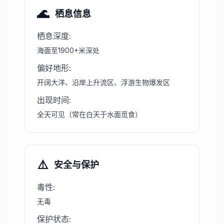
🌊
栖息信息
栖息深度
:
海面至1900+米深处
偏好地形
:
开阔大洋、沿岸上升流区、浮游生物爆发区
出现时间
:
全天可见（常在白天于水面觅食）
⚠️
安全与保护
毒性
:
无毒
保护状态
: