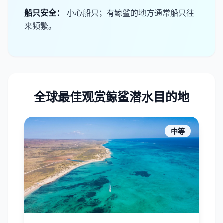
​船只安全：
小心船只；有鲸鲨的地方通常船只往
来频繁。
全球最佳观赏鲸鲨潜水目的地
中等