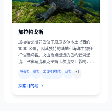
加拉帕戈斯
加拉帕戈斯群岛位于厄瓜多尔本土以西约
1000 公里，因其独特的陆地和海洋生物多
样性而闻名。火山热点塑造的岛屿受洪堡
流、巴拿马流和克罗姆韦尔流交汇影响，
孕育出世界上最令人兴奋的潜水体验。船
锤头鲨
鲸鲨
加拉帕戈斯鲨
丝鲨
+
5
宿向北驶往达尔文岛和沃尔夫岛，成群结
队的扇头锤头鲨、成百的丝鲨和加拉帕戈
探索目的地
斯鲨在峭壁边巡游；其他潜点则有远洋蝠
鲼、鲸鲨、海豚、海鬣蜥、企鹅和活泼的
海狮。强劲的洋流、冷水上升流和涌浪使
潜水具有挑战性，但收获也极为丰厚。上