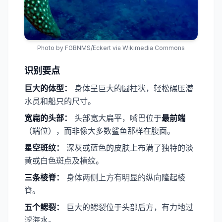
Photo by
FGBNMS/Eckert
via Wikimedia Commons
识别要点
巨大的体型：
身体呈巨大的圆柱状，轻松碾压潜
水员和船只的尺寸。
​宽扁的头部：
头部宽大扁平，嘴巴位于​
​最前端
（端位），而非像大多数鲨鱼那样在腹面。
​星空斑纹：
深灰或蓝色的皮肤上布满了独特的淡
黄或白色斑点及横纹。
​三条棱脊：
身体两侧上方有明显的纵向隆起棱
脊。
​五个鳃裂：
巨大的鳃裂位于头部后方，有力地过
滤海水。