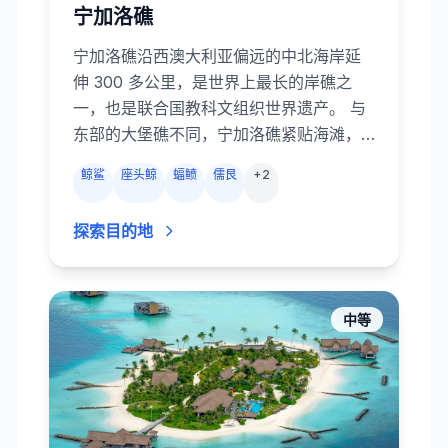
宁加洛礁
宁加洛礁沿西澳大利亚偏远的中北海岸延
伸 300 多公里，是世界上最长的岸礁之
一，也是联合国教科文组织世界遗产。 与
东部的大堡礁不同，宁加洛礁紧贴海滩，
往往只需几下脚蹼便能到达湛蓝的泻湖和
鲸鲨
座头鲸
蝠鲼
儒艮
+
2
外侧跌壁，因此潜水和浮潜非常便捷。 这
里以季节性鲸鲨（3–8 月）和迁徙座头鲸
探索目的地
（6–11 月）闻名，还有蝠鲼清洁站、儒
艮、礁鲨、海龟和色彩斑斓的珊瑚花园，
永远不乏看点。 埃克斯茅斯和珊瑚湾的潜
店提供中央站、峡谷、著名的海军码头以
中等
及穆鲁安群岛等潜点的一日行程。 水质清
澈，水温温暖，流速平缓，宁加洛礁非常
适合希望远离人群、寻找大型生物的潜水
员和浮潜者。