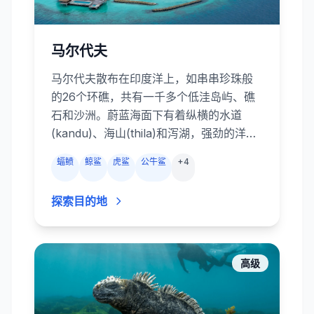
马尔代夫
马尔代夫散布在印度洋上，如串串珍珠般
的26个环礁，共有一千多个低洼岛屿、礁
石和沙洲。蔚蓝海面下有着纵横的水道
(kandu)、海山(thila)和泻湖，强劲的洋流
从色彩斑斓的珊瑚花园掠过，带来丰富的
蝠鲼
鲸鲨
虎鲨
公牛鲨
+
4
营养。蝠鲼、鲸鲨、礁鲨、杰克风暴、海
狼和各种礁鱼云集于此。船宿和度假村的
探索目的地
潜水中心会探索中部环礁的 Okobe
Thila、Kandooma Thila 等暗礁，芭环礁
和亚里环礁的蝠鲼清洁站，以及深南部富
瓦穆拉环礁的鲨鱼通道。潜水形式从平缓
高级
的珊瑚坡到紧张刺激的强流通道，堪称大
型远洋生物的乐园。