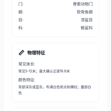
门
:
脊索动物门
纲
:
软骨鱼纲
目
:
须鲨目
科
:
鲸鲨科
📏
物理特征
常见体长
:
常见5–12米；最大确认记录18.8米
颜色特征
:
背部深灰或蓝灰，布满白色斑点和横纹；腹部白
色