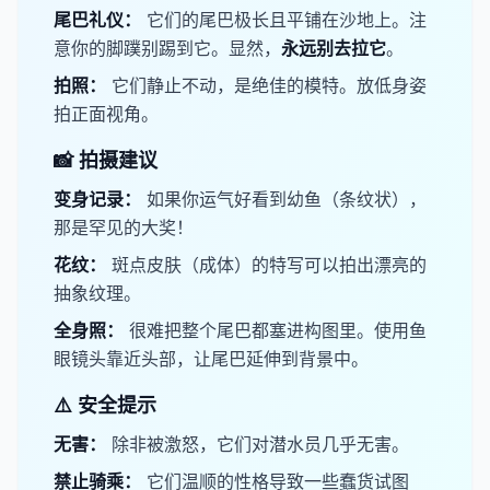
​尾巴礼仪：
它们的尾巴极长且平铺在沙地上。注
意你的脚蹼别踢到它。显然，
​永远别去拉它​
。
​拍照：
它们静止不动，是绝佳的模特。放低身姿
拍正面视角。
📸 拍摄建议
​变身记录：
如果你运气好看到幼鱼（条纹状），
那是罕见的大奖！
​花纹：
斑点皮肤（成体）的特写可以拍出漂亮的
抽象纹理。
​全身照：
很难把整个尾巴都塞进构图里。使用鱼
眼镜头靠近头部，让尾巴延伸到背景中。
⚠️ 安全提示
​无害：
除非被激怒，它们对潜水员几乎无害。
​禁止骑乘：
它们温顺的性格导致一些蠢货试图