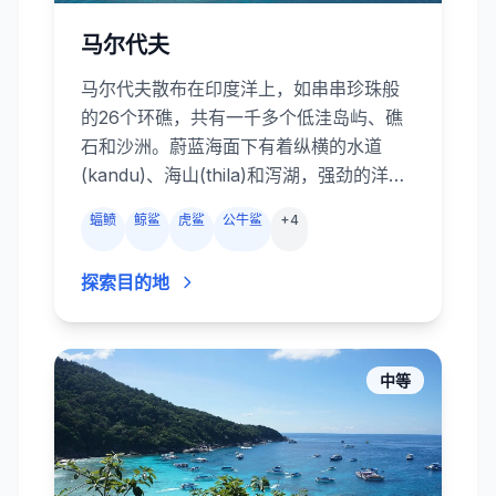
马尔代夫
马尔代夫散布在印度洋上，如串串珍珠般
的26个环礁，共有一千多个低洼岛屿、礁
石和沙洲。蔚蓝海面下有着纵横的水道
(kandu)、海山(thila)和泻湖，强劲的洋流
从色彩斑斓的珊瑚花园掠过，带来丰富的
蝠鲼
鲸鲨
虎鲨
公牛鲨
+
4
营养。蝠鲼、鲸鲨、礁鲨、杰克风暴、海
狼和各种礁鱼云集于此。船宿和度假村的
探索目的地
潜水中心会探索中部环礁的 Okobe
Thila、Kandooma Thila 等暗礁，芭环礁
和亚里环礁的蝠鲼清洁站，以及深南部富
瓦穆拉环礁的鲨鱼通道。潜水形式从平缓
中等
的珊瑚坡到紧张刺激的强流通道，堪称大
型远洋生物的乐园。