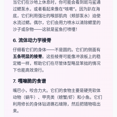
当它们在沙地上休息时，你可能会看到斑马鲨通
过鳃泵水，或者看起来像在“咳嗽”。因为趴在海
底，它们利用强壮的喉部肌肉（颊部泵水）迫使
水流过鳃。偶尔，它们会用力喷水以清除鳃里的
沙子或杂物——这就是鲨鱼打喷嚏！
6. 流体动力学棱脊
仔细看它们的身体——不是圆的。它们的侧面有​
五条明显的棱脊
。这些棱脊可能像冲浪板上的稳
定鳍一样，帮助它们在尽管体型略显笨拙的情况
下也能高效滑行。
7. 嘎嘣脆的食谱
嘴巴小，咬合力大。它们的食物主要是硬壳软体
动物（蜗牛）、甲壳类（螃蟹/虾）和小鱼。它们
利用修长的身体钻进礁石缝隙，然后把猎物吸出
来。