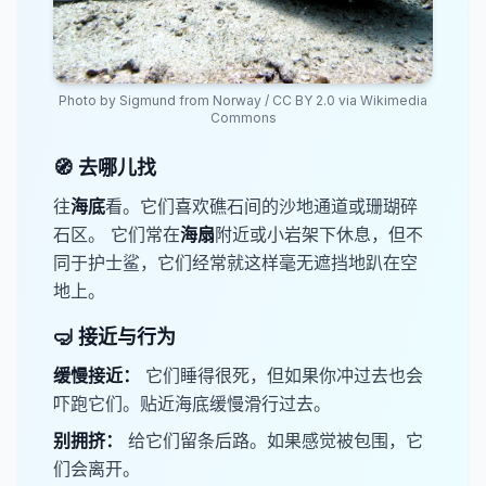
Photo by
Sigmund from Norway
/
CC BY 2.0
via Wikimedia
Commons
🧭 去哪儿找
往​
海底
​看。它们喜欢礁石间的沙地通道或珊瑚碎
石区。 它们常在​
海扇
​附近或小岩架下休息，但不
同于护士鲨，它们经常就这样毫无遮挡地趴在空
地上。
🤿 接近与行为
缓慢接近：
它们睡得很死，但如果你冲过去也会
吓跑它们。贴近海底缓慢滑行过去。
​别拥挤：
给它们留条后路。如果感觉被包围，它
们会离开。