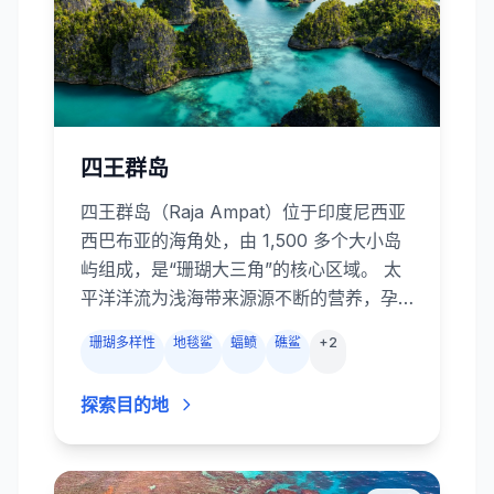
四王群岛
四王群岛（Raja Ampat）位于印度尼西亚
西巴布亚的海角处，由 1,500 多个大小岛
屿组成，是“珊瑚大三角”的核心区域。 太
平洋洋流为浅海带来源源不断的营养，孕
育出全球最丰富的海洋生物多样性：这里
珊瑚多样性
地毯鲨
蝠鲼
礁鲨
+
2
有超过 550 种硬、软珊瑚和约 1,500 种鱼
类。 在潜水时，几乎每一次都会遇到黑鳍
探索目的地
和白鳍礁鲨，巨型杰克和犬牙金枪鱼追逐
着成群的鞭毛鱼；地毯鲨、海龟、蝠鲼和
海豚也经常造访。 从鱼群密集的海角礁柱