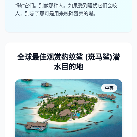
“骑”它们。别做那种人。如果受到骚扰它们会咬
人，别忘了那可是用来咬碎蟹壳的嘴。
全球最佳观赏豹纹鲨 (斑马鲨)潜
水目的地
中等