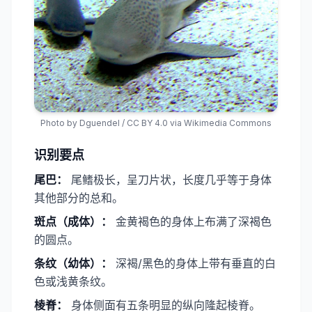
Photo by
Dguendel
/
CC BY 4.0
via Wikimedia Commons
识别要点
尾巴：
尾鳍极长，呈刀片状，长度几乎等于身体
其他部分的总和。
​斑点（成体）：
金黄褐色的身体上布满了深褐色
的圆点。
​条纹（幼体）：
深褐/黑色的身体上带有垂直的白
色或浅黄条纹。
​棱脊：
身体侧面有五条明显的纵向隆起棱脊。