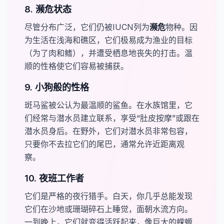
8. 濒危状态
尽管分布广泛，它们仍被IUCN列为​
​濒危
物种。因
为生活在浅海和礁区，它们极易成为渔业的目标
（为了肉和鳍），并遭受栖息地丧失的打击。温
顺的性格使它们容易被捕获。
9. 小狗般的性格
斑马鲨被公认为最温顺的鲨鱼。在水族馆里，它
们经常与潜水员建立联系，享受“肚皮按摩”或跟在
潜水员身后。在野外，它们对潜水员非常包容，
只要你不去拉它们的尾巴，通常允许近距离观
察。
10. 夜班工作者
它们是严格的夜行猎手。白天，你几乎总能发现
它们在沙地或珊瑚碎石上睡觉，面朝水流方向。
一到晚上，它们就变得活跃起来，像巨大的蝾螈