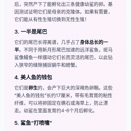
后，突然产下了能孵化出三条健康幼鲨的卵。基
因测试证明它们是母亲的克隆体。如果有需要，
它们能从有性生殖切换到无性生殖！
3. 一半是尾巴
它们的尾巴长得离谱，几乎占了​
​身体总长的一
半
。不同于用新月形尾巴加速的远洋鲨鱼，斑马
鲨像鳗鱼一样摆动它们长而灵活的尾巴，以此钻
入狭窄的缝隙捕捉蜗牛和螃蟹。
4. 美人鱼的钱包
它们是​
​卵生
的，会产下巨大的深褐色卵鞘。这些
“美人鱼的钱包”长约17厘米，带有毛茸茸的粘性
纤维，可以将卵固定在礁石或海草上，防止漂
走。幼鲨在里面发育约4-6个月后孵化。
5. 鲨鱼“打喷嚏”