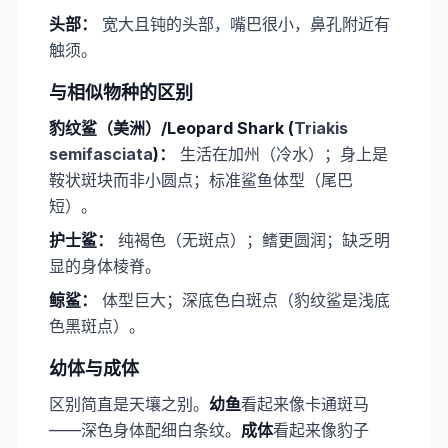
​头部：
宽大且钝的头部，嘴巴很小，鼻孔附近有
触须。
与相似物种的区别
​豹纹鲨（美洲）/Leopard Shark (
Triakis
semifasciata
)：
生活在加州（冷水）；身上是
鞍状斑块而非小圆点；标准鲨鱼体型（尾巴
短）。
​护士鲨：
纯褐色（无斑点）；鳍更圆润；缺乏明
显的身体棱脊。
​鲸鲨：
体型巨大；深底色白斑点（豹纹鲨是浅底
色黑斑点）。
幼体与成体
区别简直是天壤之别。
​幼鱼​
看起来像卡通斑马
——深色身体配细白条纹。
​成体
看起来像豹子