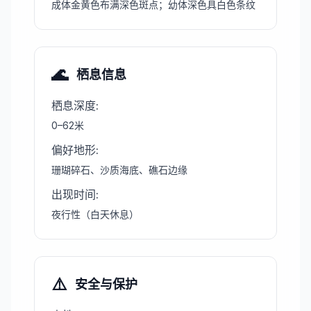
成体金黄色布满深色斑点；幼体深色具白色条纹
🌊
栖息信息
栖息深度
:
0–62米
偏好地形
:
珊瑚碎石、沙质海底、礁石边缘
出现时间
:
夜行性（白天休息）
⚠️
安全与保护