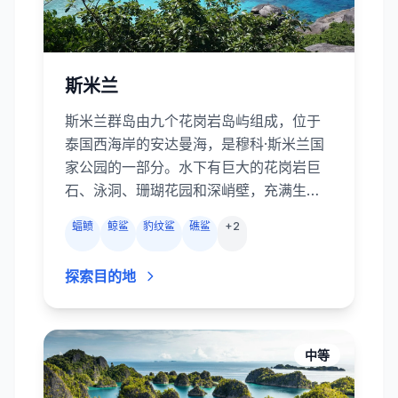
斯米兰
斯米兰群岛由九个花岗岩岛屿组成，位于
泰国西海岸的安达曼海，是穆科·斯米兰国
家公园的一部分。水下有巨大的花岗岩巨
石、泳洞、珊瑚花园和深峭壁，充满生
机。蝠鲼和鲸鲨在瑞切利厄礁和塔查伊周
蝠鲼
鲸鲨
豹纹鲨
礁鲨
+
2
围巡游，礁鲨、豹鲨、海龟以及成群的金
海狼和杰克常常出现。国家公园每年仅在
探索目的地
10月中旬至次年5月中旬开放，这段时间海
况平稳、能见度好，是体验世界级船宿或
快艇日潜的最佳选择。
中等