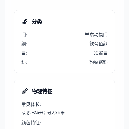
🔬
分类
门
:
脊索动物门
纲
:
软骨鱼纲
目
:
须鲨目
科
:
豹纹鲨科
📏
物理特征
常见体长
:
常见2–2.5米；最大3.5米
颜色特征
: