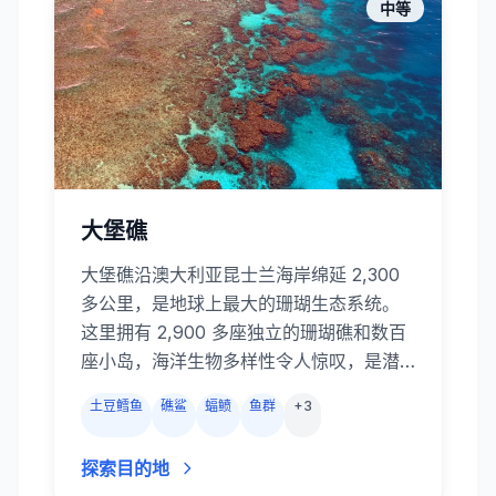
到平静的海湾微距天堂，四王群岛的潜点
中等
多样又精彩。浮出水面时，喀斯特石灰岩
岛和翡翠泻湖交织成梦幻般的景色。
大堡礁
大堡礁沿澳大利亚昆士兰海岸绵延 2,300
多公里，是地球上最大的珊瑚生态系统。
这里拥有 2,900 多座独立的珊瑚礁和数百
座小岛，海洋生物多样性令人惊叹，是潜
水爱好者的心愿清单。 外礁峭壁、珊瑚花
土豆鳕鱼
礁鲨
蝠鲼
鱼群
+
3
园和海山上栖息着土豆鳕、巨型鲹、礁
鲨、海龟、蝠鲼，6月至10月还可能邂逅侏
探索目的地
儒小须鲸和座头鲸。 潜水员可以探访历史