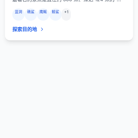
蓝洞”，但伯利兹的真正魅力在于其壮观的峭壁和珊
蓝洞
礁鲨
鹰鳐
鲸鲨
+
1
瑚花园。特纳夫环礁和灯塔礁拥有礁鲨、海龟、鹰魟
和巨大的桶状海绵；4 月至 6 月的格拉顿海岬可遇
探索目的地
到鲸鲨；Hol Chan 海洋保护区和 Shark Ray Alley
则是与护士鲨和黄貂鱼共泳的轻松地点。无论是初学
者还是追寻大货的资深潜水员，都能在友好的当地人
与悠闲的海岛生活中收获惊喜。